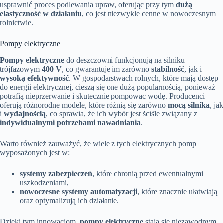
usprawnić proces podlewania upraw, oferując przy tym
dużą
elastyczność w działaniu
, co jest niezwykle cenne w nowoczesnym
rolnictwie.
Pompy elektryczne
Pompy elektryczne
do deszczowni funkcjonują na silniku
trójfazowym
400 V
, co gwarantuje im zarówno
stabilność
, jak i
wysoką efektywność
. W gospodarstwach rolnych, które mają dostęp
do energii elektrycznej, cieszą się one dużą popularnością, ponieważ
potrafią nieprzerwanie i skutecznie pompowac wodę. Producenci
oferują różnorodne modele, które różnią się zarówno
mocą silnika
, jak
i
wydajnością
, co sprawia, że ich wybór jest ściśle związany z
indywidualnymi potrzebami nawadniania
.
Warto również zauważyć, że wiele z tych elektrycznych pomp
wyposażonych jest w:
systemy zabezpieczeń
, które chronią przed ewentualnymi
uszkodzeniami,
nowoczesne systemy automatyzacji
, które znacznie ułatwiają
oraz optymalizują ich działanie.
Dzięki tym innowacjom,
pompy elektryczne
stają się niezawodnym