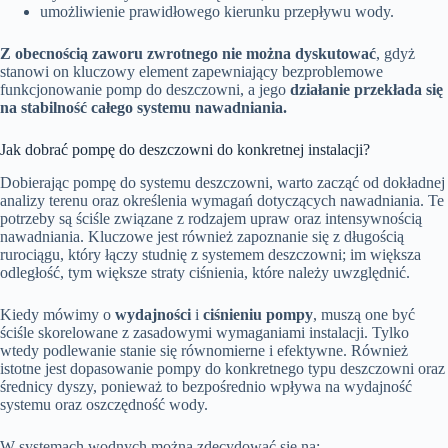
umożliwienie prawidłowego kierunku przepływu wody.
Z obecnością zaworu zwrotnego nie można dyskutować
, gdyż
stanowi on kluczowy element zapewniający bezproblemowe
funkcjonowanie pomp do deszczowni, a jego
działanie przekłada się
na stabilność całego systemu nawadniania.
Jak dobrać pompę do deszczowni do konkretnej instalacji?
Dobierając pompę do systemu deszczowni, warto zacząć od dokładnej
analizy terenu oraz określenia wymagań dotyczących nawadniania. Te
potrzeby są ściśle związane z rodzajem upraw oraz intensywnością
nawadniania. Kluczowe jest również zapoznanie się z długością
rurociągu, który łączy studnię z systemem deszczowni; im większa
odległość, tym większe straty ciśnienia, które należy uwzględnić.
Kiedy mówimy o
wydajności
i
ciśnieniu pompy
, muszą one być
ściśle skorelowane z zasadowymi wymaganiami instalacji. Tylko
wtedy podlewanie stanie się równomierne i efektywne. Również
istotne jest dopasowanie pompy do konkretnego typu deszczowni oraz
średnicy dyszy, ponieważ to bezpośrednio wpływa na wydajność
systemu oraz oszczędność wody.
W systemach wodnych można zdecydować się na: