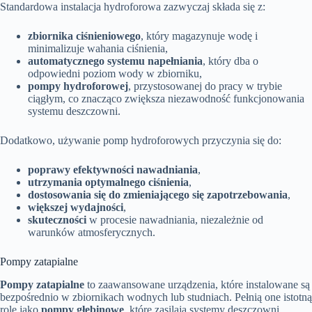
Standardowa instalacja hydroforowa zazwyczaj składa się z:
zbiornika ciśnieniowego
, który magazynuje wodę i
minimalizuje wahania ciśnienia,
automatycznego systemu napełniania
, który dba o
odpowiedni poziom wody w zbiorniku,
pompy hydroforowej
, przystosowanej do pracy w trybie
ciągłym, co znacząco zwiększa niezawodność funkcjonowania
systemu deszczowni.
Dodatkowo, używanie pomp hydroforowych przyczynia się do:
poprawy efektywności nawadniania
,
utrzymania optymalnego ciśnienia
,
dostosowania się do zmieniającego się zapotrzebowania
,
większej wydajności
,
skuteczności
w procesie nawadniania, niezależnie od
warunków atmosferycznych.
Pompy zatapialne
Pompy zatapialne
to zaawansowane urządzenia, które instalowane są
bezpośrednio w zbiornikach wodnych lub studniach. Pełnią one istotną
rolę jako
pompy głębinowe
, które zasilają systemy deszczowni.