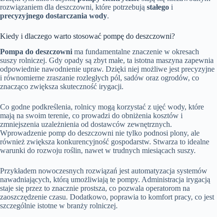
rozwiązaniem dla deszczowni, które potrzebują
stałego
i
precyzyjnego dostarczania wody
.
Kiedy i dlaczego warto stosować pompę do deszczowni?
Pompa do deszczowni
ma fundamentalne znaczenie w okresach
suszy rolniczej. Gdy opady są zbyt małe, ta istotna maszyna zapewnia
odpowiednie nawodnienie upraw. Dzięki niej możliwe jest precyzyjne
i równomierne zraszanie rozległych pól, sadów oraz ogrodów, co
znacząco zwiększa skuteczność irygacji.
Co godne podkreślenia, rolnicy mogą korzystać z ujęć wody, które
mają na swoim terenie, co prowadzi do obniżenia kosztów i
zmniejszenia uzależnienia od dostawców zewnętrznych.
Wprowadzenie pomp do deszczowni nie tylko podnosi plony, ale
również zwiększa konkurencyjność gospodarstw. Stwarza to idealne
warunki do rozwoju roślin, nawet w trudnych miesiącach suszy.
Przykładem nowoczesnych rozwiązań jest automatyzacja systemów
nawadniających, którą umożliwiają te pompy. Administracja irygacją
staje się przez to znacznie prostsza, co pozwala operatorom na
zaoszczędzenie czasu. Dodatkowo, poprawia to komfort pracy, co jest
szczególnie istotne w branży rolniczej.