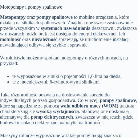
Motopompy i pompy spalinowe
Motopompy
oraz
pompy spalinowe
to mobilne urządzenia, które
działają na silnikach spalinowych. Znajdują one swoje zastosowanie
przede wszystkim w
systemach nawadniania
deszczowni, zwłaszcza
w obszarach, gdzie brak jest dostępu do energii elektrycznej. Ich
mobilność
oraz
niezależność
sprawiają, że uruchomienie instalacji
nawadniającej odbywa się szybko i sprawnie.
W rolnictwie możemy spotkać motopompy o różnych mocach, na
przykład:
te wyposażone w silniki o pojemności 1,6 litra na diesla,
te z mocniejszymi, 6-cylindrowymi silnikami.
Taka różnorodność pozwala na dostosowanie sprzętu do
indywidualnych potrzeb gospodarstwa. Co więcej,
pompy spalinowe
,
które są napędzane za pomocą
wału odbioru mocy (WOM)
traktora,
charakteryzują się
wysoką wydajnością
. Stanowią one doskonałą
alternatywę dla
pomp elektrycznych
, zwłaszcza w miejscach, gdzie
budowa instalacji elektrycznej napotyka na trudności.
Maszyny rolnicze wyposażone w takie pompy mogą znacząco