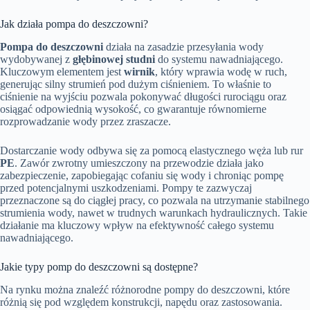
Jak działa pompa do deszczowni?
Pompa do deszczowni
działa na zasadzie przesyłania wody
wydobywanej z
głębinowej studni
do systemu nawadniającego.
Kluczowym elementem jest
wirnik
, który wprawia wodę w ruch,
generując silny strumień pod dużym ciśnieniem. To właśnie to
ciśnienie na wyjściu pozwala pokonywać długości rurociągu oraz
osiągać odpowiednią wysokość, co gwarantuje równomierne
rozprowadzanie wody przez zraszacze.
Dostarczanie wody odbywa się za pomocą elastycznego węża lub rur
PE
. Zawór zwrotny umieszczony na przewodzie działa jako
zabezpieczenie, zapobiegając cofaniu się wody i chroniąc pompę
przed potencjalnymi uszkodzeniami. Pompy te zazwyczaj
przeznaczone są do ciągłej pracy, co pozwala na utrzymanie stabilnego
strumienia wody, nawet w trudnych warunkach hydraulicznych. Takie
działanie ma kluczowy wpływ na efektywność całego systemu
nawadniającego.
Jakie typy pomp do deszczowni są dostępne?
Na rynku można znaleźć różnorodne pompy do deszczowni, które
różnią się pod względem konstrukcji, napędu oraz zastosowania.