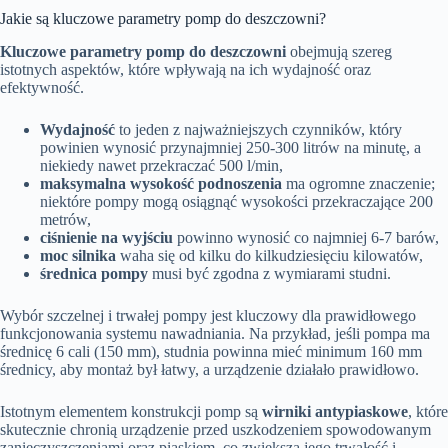
Jakie są kluczowe parametry pomp do deszczowni?
Kluczowe parametry pomp do deszczowni
obejmują szereg
istotnych aspektów, które wpływają na ich wydajność oraz
efektywność.
Wydajność
to jeden z najważniejszych czynników, który
powinien wynosić przynajmniej 250-300 litrów na minutę, a
niekiedy nawet przekraczać 500 l/min,
maksymalna wysokość podnoszenia
ma ogromne znaczenie;
niektóre pompy mogą osiągnąć wysokości przekraczające 200
metrów,
ciśnienie na wyjściu
powinno wynosić co najmniej 6-7 barów,
moc silnika
waha się od kilku do kilkudziesięciu kilowatów,
średnica pompy
musi być zgodna z wymiarami studni.
Wybór szczelnej i trwałej pompy jest kluczowy dla prawidłowego
funkcjonowania systemu nawadniania. Na przykład, jeśli pompa ma
średnicę 6 cali (150 mm), studnia powinna mieć minimum 160 mm
średnicy, aby montaż był łatwy, a urządzenie działało prawidłowo.
Istotnym elementem konstrukcji pomp są
wirniki antypiaskowe
, które
skutecznie chronią urządzenie przed uszkodzeniem spowodowanym
zanieczyszczeniami oraz piaskiem, co zwiększa jego trwałość i