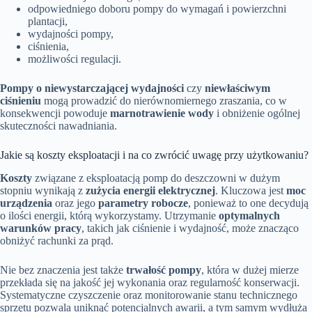
odpowiedniego doboru pompy do wymagań i powierzchni
plantacji,
wydajności pompy,
ciśnienia,
możliwości regulacji.
Pompy o niewystarczającej wydajności
czy
niewłaściwym
ciśnieniu
mogą prowadzić do nierównomiernego zraszania, co w
konsekwencji powoduje
marnotrawienie wody
i obniżenie ogólnej
skuteczności nawadniania.
Jakie są koszty eksploatacji i na co zwrócić uwagę przy użytkowaniu?
Koszty
związane z eksploatacją pomp do deszczowni w dużym
stopniu wynikają z
zużycia energii elektrycznej
. Kluczowa jest
moc
urządzenia
oraz jego
parametry robocze
, ponieważ to one decydują
o ilości energii, którą wykorzystamy. Utrzymanie
optymalnych
warunków pracy
, takich jak ciśnienie i wydajność, może znacząco
obniżyć rachunki za prąd.
Nie bez znaczenia jest także
trwałość pompy
, która w dużej mierze
przekłada się na jakość jej wykonania oraz regularność konserwacji.
Systematyczne czyszczenie oraz monitorowanie stanu technicznego
sprzętu pozwala uniknąć potencjalnych awarii, a tym samym wydłuża