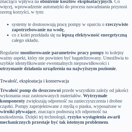
znacząco wpływa na
obniżenie kosztów eksploatacyjnych
. Co
więcej, wprowadzenie automatyki do procesu nawadniania przynosi
szereg korzyści, w tym:
systemy te dostosowują pracę pompy w oparciu o
rzeczywiste
zapotrzebowanie na wodę
,
co z kolei przekłada się na
lepszą efektywność energetyczną
całego układu.
Regularne
monitorowanie parametrów pracy pompy
to kolejny
ważny aspekt, który nie powinien być bagatelizowany. Umożliwia to
szybkie identyfikowanie ewentualnych nieprawidłowości i
utrzymanie działania urządzenia na najwyższym poziomie
.
Trwałość, eksploatacja i konserwacja
Trwałość pomp do deszczowni
przede wszystkim zależy od jakości
wykonania oraz zastosowanych materiałów.
Wytrzymałe
komponenty
zwiększają odporność na zanieczyszczenia i drobne
cząstki. Pompy zaprojektowane z myślą o piasku, wyposażone w
wirniki pływające
, znacząco podnoszą ich odporność na
uszkodzenia. Dzięki tej technologii,
ryzyko wystąpienia awarii
mechanicznych przestaje być tak istotnym problemem
.