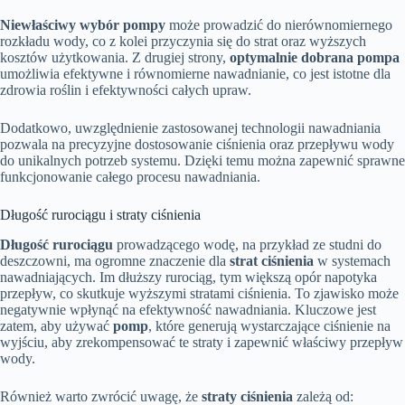
Niewłaściwy wybór pompy
może prowadzić do nierównomiernego
rozkładu wody, co z kolei przyczynia się do strat oraz wyższych
kosztów użytkowania. Z drugiej strony,
optymalnie dobrana pompa
umożliwia efektywne i równomierne nawadnianie, co jest istotne dla
zdrowia roślin i efektywności całych upraw.
Dodatkowo, uwzględnienie zastosowanej technologii nawadniania
pozwala na precyzyjne dostosowanie ciśnienia oraz przepływu wody
do unikalnych potrzeb systemu. Dzięki temu można zapewnić sprawne
funkcjonowanie całego procesu nawadniania.
Długość rurociągu i straty ciśnienia
Długość rurociągu
prowadzącego wodę, na przykład ze studni do
deszczowni, ma ogromne znaczenie dla
strat ciśnienia
w systemach
nawadniających. Im dłuższy rurociąg, tym większą opór napotyka
przepływ, co skutkuje wyższymi stratami ciśnienia. To zjawisko może
negatywnie wpłynąć na efektywność nawadniania. Kluczowe jest
zatem, aby używać
pomp
, które generują wystarczające ciśnienie na
wyjściu, aby zrekompensować te straty i zapewnić właściwy przepływ
wody.
Również warto zwrócić uwagę, że
straty ciśnienia
zależą od: