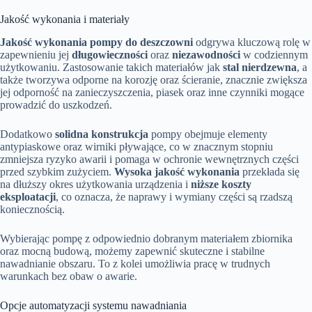
Jakość wykonania i materiały
Jakość wykonania pompy do deszczowni
odgrywa kluczową rolę w
zapewnieniu jej
długowieczności
oraz
niezawodności
w codziennym
użytkowaniu. Zastosowanie takich materiałów jak
stal nierdzewna
, a
także tworzywa odporne na korozję oraz ścieranie, znacznie zwiększa
jej odporność na zanieczyszczenia, piasek oraz inne czynniki mogące
prowadzić do uszkodzeń.
Dodatkowo
solidna konstrukcja
pompy obejmuje elementy
antypiaskowe oraz wirniki pływające, co w znacznym stopniu
zmniejsza ryzyko awarii i pomaga w ochronie wewnętrznych części
przed szybkim zużyciem.
Wysoka jakość wykonania
przekłada się
na dłuższy okres użytkowania urządzenia i
niższe koszty
eksploatacji
, co oznacza, że naprawy i wymiany części są rzadszą
koniecznością.
Wybierając pompę z odpowiednio dobranym materiałem zbiornika
oraz mocną budową, możemy zapewnić skuteczne i stabilne
nawadnianie obszaru. To z kolei umożliwia pracę w trudnych
warunkach bez obaw o awarie.
Opcje automatyzacji systemu nawadniania