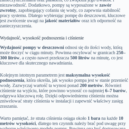
niezawodność. Dodatkowo, pompy są wyposażone w
zawór
zwrotny
, zapobiegający cofaniu się wody, co zapewnia stabilność
pracy systemu. Dlatego wybierając pompę do deszczowni, kluczowe
jest zwrócenie uwagi na
jakość materiałów
oraz ich odporność na
zanieczyszczenia.
Wydajność, wysokość podnoszenia i ciśnienie
Wydajność pompy w deszczowni
odnosi się do ilości wody, którą
może tłoczyć w ciągu minuty. Powinna oscylować w granicach
250–
300 litrów
, a często nawet przekracza
500 litrów
na minutę, co jest
kluczowe dla skutecznego nawadniania.
Kolejnym istotnym parametrem jest
maksymalna wysokość
podnoszenia
, która określa, jak wysoko pompa jest w stanie przenieść
wodę. Zazwyczaj wartość ta wynosi ponad
200 metrów
. Również
ciśnienie na wyjściu, które powinno wynosić co najmniej
6–7 barów
,
odgrywa kluczową rolę. Dzięki odpowiedniemu ciśnieniu można
zniwelować straty ciśnienia w instalacji i zapewnić właściwy zasięg
zraszania.
Warto pamiętać, że strata ciśnienia osiąga około
1 bara
na każde
10
metrów wysokości
, dlatego ten czynnik należy brać pod uwagę przy
wyborze właściwego modelu pompy. Powinna ona być dostosowana