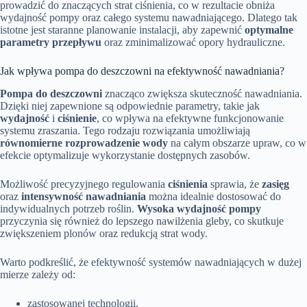
prowadzić do znaczących strat ciśnienia, co w rezultacie obniża
wydajność pompy oraz całego systemu nawadniającego. Dlatego tak
istotne jest staranne planowanie instalacji, aby zapewnić
optymalne
parametry przepływu
oraz zminimalizować opory hydrauliczne.
Jak wpływa pompa do deszczowni na efektywność nawadniania?
Pompa do deszczowni
znacząco zwiększa skuteczność nawadniania.
Dzięki niej zapewnione są odpowiednie parametry, takie jak
wydajność
i
ciśnienie
, co wpływa na efektywne funkcjonowanie
systemu zraszania. Tego rodzaju rozwiązania umożliwiają
równomierne rozprowadzenie wody
na całym obszarze upraw, co w
efekcie optymalizuje wykorzystanie dostępnych zasobów.
Możliwość precyzyjnego regulowania
ciśnienia
sprawia, że
zasięg
oraz
intensywność nawadniania
można idealnie dostosować do
indywidualnych potrzeb roślin.
Wysoka wydajność pompy
przyczynia się również do lepszego nawilżenia gleby, co skutkuje
zwiększeniem plonów oraz redukcją strat wody.
Warto podkreślić, że efektywność systemów nawadniających w dużej
mierze zależy od:
zastosowanej technologii,