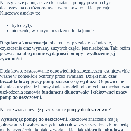
Należy także pamiętać, że eksploatacja pompy powinna być
dostosowana do różnorodnych warunków, w jakich pracuje.
Kluczowe aspekty to:
tryb ciągły,
otoczenie, w którym urządzenie funkcjonuje.
Regularna konserwacja
, obejmująca przeglądy techniczne,
czyszczenie oraz wymiany zużytych części, jest niezbędna. Taki reżim
pozwala na
utrzymanie wydajności pompy i wydłużenie jej
żywotności
.
Dodatkowo, zastosowanie odpowiednich zabezpieczeń jest niezwykle
ważne w kontekście ochrony przed awariami. Dzięki nim,
czas
bezzakładowej pracy pomp znacznie się wydłuża
. Odpowiednie
dbanie o urządzenie i korzystanie z modeli odpornych na mechaniczne
uszkodzenia stanowią
fundament długotrwałej i efektywnej pracy
pomp do deszczowni
.
Na co zwracać uwagę przy zakupie pompy do deszczowni?
Wybierając pompę do deszczowni
, kluczowe znaczenie ma jej
jakość
oraz
trwałość
użytych materiałów, zwłaszcza tych, które będą
miały bezpośredni kontakt z wodą, takich jak
zbiornik
i
obudowa
.