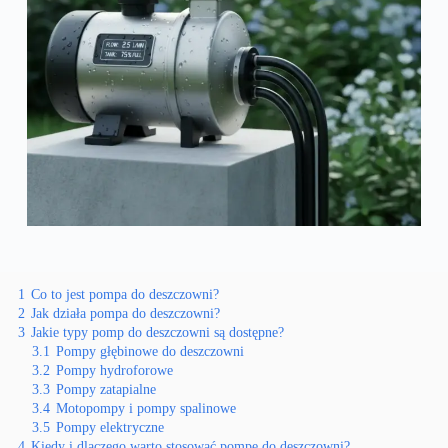
1
Co to jest pompa do deszczowni?
2
Jak działa pompa do deszczowni?
3
Jakie typy pomp do deszczowni są dostępne?
3.1
Pompy głębinowe do deszczowni
3.2
Pompy hydroforowe
3.3
Pompy zatapialne
3.4
Motopompy i pompy spalinowe
3.5
Pompy elektryczne
4
Kiedy i dlaczego warto stosować pompę do deszczowni?