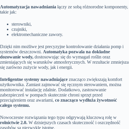
Automatyzacja nawadniania
łączy ze sobą różnorodne komponenty,
takie jak:
sterowniki,
czujniki,
elektromechaniczne zawory.
Dzięki nim możliwe jest precyzyjne kontrolowanie działania pomp i
systemów deszczowni.
Automatyka pozwala na dokładne
dozowanie wody,
dostosowując się do wymagań roślin oraz
zmieniających się warunków atmosferycznych. W rezultacie zmniejsza
się zarówno zużycie wody, jak i energii.
Inteligentne systemy nawadniające
znacząco zwiększają komfort
użytkownika. Zamiast zajmować się ręcznym sterowaniem, można
monitorować instalację zdalnie. Dodatkowo, zastosowanie
zabezpieczeń w pompach skutecznie chroni sprzęt przed
przeciążeniem oraz awariami,
co znacząco wydłuża żywotność
całego systemu.
Nowoczesne rozwiązania tego typu odgrywają kluczową rolę w
rolnictwie 2.0.
W dzisiejszych czasach skuteczność i oszczędność
zasobów są niezwykle istotne.