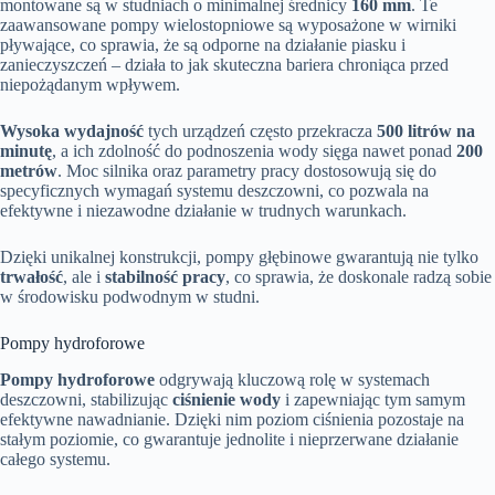
montowane są w studniach o minimalnej średnicy
160 mm
. Te
zaawansowane pompy wielostopniowe są wyposażone w wirniki
pływające, co sprawia, że są odporne na działanie piasku i
zanieczyszczeń – działa to jak skuteczna bariera chroniąca przed
niepożądanym wpływem.
Wysoka wydajność
tych urządzeń często przekracza
500 litrów na
minutę
, a ich zdolność do podnoszenia wody sięga nawet ponad
200
metrów
. Moc silnika oraz parametry pracy dostosowują się do
specyficznych wymagań systemu deszczowni, co pozwala na
efektywne i niezawodne działanie w trudnych warunkach.
Dzięki unikalnej konstrukcji, pompy głębinowe gwarantują nie tylko
trwałość
, ale i
stabilność pracy
, co sprawia, że doskonale radzą sobie
w środowisku podwodnym w studni.
Pompy hydroforowe
Pompy hydroforowe
odgrywają kluczową rolę w systemach
deszczowni, stabilizując
ciśnienie wody
i zapewniając tym samym
efektywne nawadnianie. Dzięki nim poziom ciśnienia pozostaje na
stałym poziomie, co gwarantuje jednolite i nieprzerwane działanie
całego systemu.