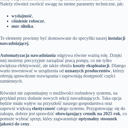
Należy również zwrócić uwagę na istotne parametry techniczne, jak:
wydajność
,
ciśnienie robocze
,
moc silnika
.
Te elementy powinny być dostosowane do specyfiki naszej
instalacji
nawadniającej
.
Automatyzacja nawadniania
odgrywa równie ważną rolę. Dzięki
niej możemy precyzyjnie zarządzać pracą pompy, co nie tylko
zwiększa efektywność, ale także obniża
koszty eksploatacji
. Dlatego
warto inwestować w urządzenia od
uznanych producentów
, którzy
oferują sprawdzone rozwiązania i zapewniają dostępność części
zamiennych.
Również nie zapominajmy o możliwości rozbudowy systemu, na
przykład przez dodanie nowych sekcji nawadniających. Taka opcja
będzie miała wpływ na przyszłość naszego gospodarstwa oraz
zapewni większą
elastyczność
całego systemu. Przygotowując się do
zakupu, dobrze jest sprawdzić
obowiązujący cennik na 2025 rok
, co
pomoże wybrać sprzęt, który zagwarantuje
optymalny stosunek
jakości do ceny
.