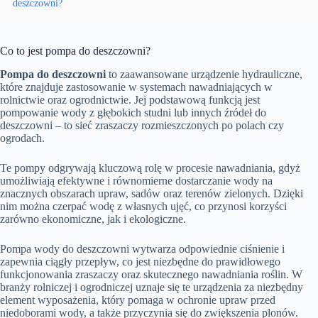
deszczowni?
Co to jest pompa do deszczowni?
Pompa do deszczowni
to zaawansowane urządzenie hydrauliczne,
które znajduje zastosowanie w systemach nawadniających w
rolnictwie oraz ogrodnictwie. Jej podstawową funkcją jest
pompowanie wody z głębokich studni lub innych źródeł do
deszczowni – to sieć zraszaczy rozmieszczonych po polach czy
ogrodach.
Te pompy odgrywają kluczową rolę w procesie nawadniania, gdyż
umożliwiają efektywne i równomierne dostarczanie wody na
znacznych obszarach upraw, sadów oraz terenów zielonych. Dzięki
nim można czerpać wodę z własnych ujęć, co przynosi korzyści
zarówno ekonomiczne, jak i ekologiczne.
Pompa wody do deszczowni wytwarza odpowiednie ciśnienie i
zapewnia ciągły przepływ, co jest niezbędne do prawidłowego
funkcjonowania zraszaczy oraz skutecznego nawadniania roślin. W
branży rolniczej i ogrodniczej uznaje się te urządzenia za niezbędny
element wyposażenia, który pomaga w ochronie upraw przed
niedoborami wody, a także przyczynia się do zwiększenia plonów.