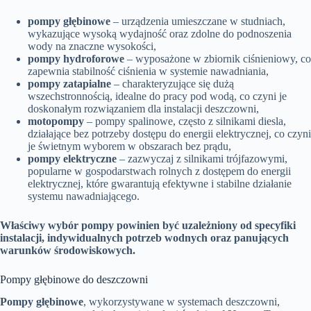
pompy głębinowe
– urządzenia umieszczane w studniach,
wykazujące wysoką wydajność oraz zdolne do podnoszenia
wody na znaczne wysokości,
pompy hydroforowe
– wyposażone w zbiornik ciśnieniowy, co
zapewnia stabilność ciśnienia w systemie nawadniania,
pompy zatapialne
– charakteryzujące się dużą
wszechstronnością, idealne do pracy pod wodą, co czyni je
doskonałym rozwiązaniem dla instalacji deszczowni,
motopompy
– pompy spalinowe, często z silnikami diesla,
działające bez potrzeby dostępu do energii elektrycznej, co czyni
je świetnym wyborem w obszarach bez prądu,
pompy elektryczne
– zazwyczaj z silnikami trójfazowymi,
popularne w gospodarstwach rolnych z dostępem do energii
elektrycznej, które gwarantują efektywne i stabilne działanie
systemu nawadniającego.
Właściwy wybór pompy powinien być uzależniony od specyfiki
instalacji, indywidualnych potrzeb wodnych oraz panujących
warunków środowiskowych.
Pompy głębinowe do deszczowni
Pompy głębinowe
, wykorzystywane w systemach deszczowni,