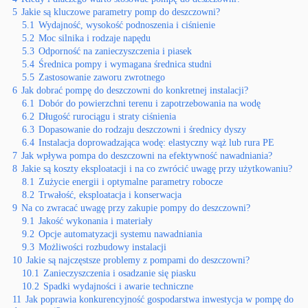
5
Jakie są kluczowe parametry pomp do deszczowni?
5.1
Wydajność, wysokość podnoszenia i ciśnienie
5.2
Moc silnika i rodzaje napędu
5.3
Odporność na zanieczyszczenia i piasek
5.4
Średnica pompy i wymagana średnica studni
5.5
Zastosowanie zaworu zwrotnego
6
Jak dobrać pompę do deszczowni do konkretnej instalacji?
6.1
Dobór do powierzchni terenu i zapotrzebowania na wodę
6.2
Długość rurociągu i straty ciśnienia
6.3
Dopasowanie do rodzaju deszczowni i średnicy dyszy
6.4
Instalacja doprowadzająca wodę: elastyczny wąż lub rura PE
7
Jak wpływa pompa do deszczowni na efektywność nawadniania?
8
Jakie są koszty eksploatacji i na co zwrócić uwagę przy użytkowaniu?
8.1
Zużycie energii i optymalne parametry robocze
8.2
Trwałość, eksploatacja i konserwacja
9
Na co zwracać uwagę przy zakupie pompy do deszczowni?
9.1
Jakość wykonania i materiały
9.2
Opcje automatyzacji systemu nawadniania
9.3
Możliwości rozbudowy instalacji
10
Jakie są najczęstsze problemy z pompami do deszczowni?
10.1
Zanieczyszczenia i osadzanie się piasku
10.2
Spadki wydajności i awarie techniczne
11
Jak poprawia konkurencyjność gospodarstwa inwestycja w pompę do