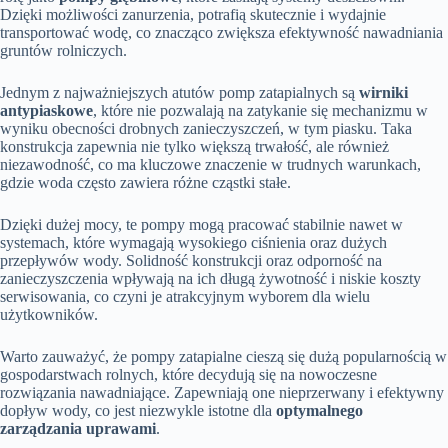
Dzięki możliwości zanurzenia, potrafią skutecznie i wydajnie
transportować wodę, co znacząco zwiększa efektywność nawadniania
gruntów rolniczych.
Jednym z najważniejszych atutów pomp zatapialnych są
wirniki
antypiaskowe
, które nie pozwalają na zatykanie się mechanizmu w
wyniku obecności drobnych zanieczyszczeń, w tym piasku. Taka
konstrukcja zapewnia nie tylko większą trwałość, ale również
niezawodność, co ma kluczowe znaczenie w trudnych warunkach,
gdzie woda często zawiera różne cząstki stałe.
Dzięki dużej mocy, te pompy mogą pracować stabilnie nawet w
systemach, które wymagają wysokiego ciśnienia oraz dużych
przepływów wody. Solidność konstrukcji oraz odporność na
zanieczyszczenia wpływają na ich długą żywotność i niskie koszty
serwisowania, co czyni je atrakcyjnym wyborem dla wielu
użytkowników.
Warto zauważyć, że pompy zatapialne cieszą się dużą popularnością w
gospodarstwach rolnych, które decydują się na nowoczesne
rozwiązania nawadniające. Zapewniają one nieprzerwany i efektywny
dopływ wody, co jest niezwykle istotne dla
optymalnego
zarządzania uprawami
.