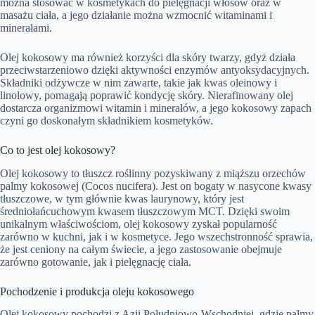
można stosować w kosmetykach do pielęgnacji włosów oraz w
masażu ciała, a jego działanie można wzmocnić witaminami i
minerałami.
Olej kokosowy ma również korzyści dla skóry twarzy, gdyż działa
przeciwstarzeniowo dzięki aktywności enzymów antyoksydacyjnych.
Składniki odżywcze w nim zawarte, takie jak kwas oleinowy i
linolowy, pomagają poprawić kondycję skóry. Nierafinowany olej
dostarcza organizmowi witamin i minerałów, a jego kokosowy zapach
czyni go doskonałym składnikiem kosmetyków.
Co to jest olej kokosowy?
Olej kokosowy to tłuszcz roślinny pozyskiwany z miąższu orzechów
palmy kokosowej (Cocos nucifera). Jest on bogaty w nasycone kwasy
tłuszczowe, w tym głównie kwas laurynowy, który jest
średniołańcuchowym kwasem tłuszczowym MCT. Dzięki swoim
unikalnym właściwościom, olej kokosowy zyskał popularność
zarówno w kuchni, jak i w kosmetyce. Jego wszechstronność sprawia,
że jest ceniony na całym świecie, a jego zastosowanie obejmuje
zarówno gotowanie, jak i pielęgnację ciała.
Pochodzenie i produkcja oleju kokosowego
Olej kokosowy pochodzi z Azji Południowo-Wschodniej, gdzie palmy