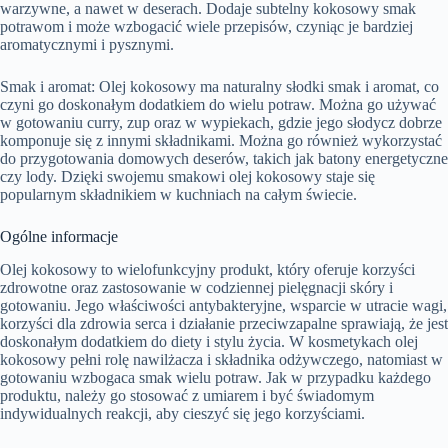
warzywne, a nawet w deserach. Dodaje subtelny kokosowy smak
potrawom i może wzbogacić wiele przepisów, czyniąc je bardziej
aromatycznymi i pysznymi.
Smak i aromat: Olej kokosowy ma naturalny słodki smak i aromat, co
czyni go doskonałym dodatkiem do wielu potraw. Można go używać
w gotowaniu curry, zup oraz w wypiekach, gdzie jego słodycz dobrze
komponuje się z innymi składnikami. Można go również wykorzystać
do przygotowania domowych deserów, takich jak batony energetyczne
czy lody. Dzięki swojemu smakowi olej kokosowy staje się
popularnym składnikiem w kuchniach na całym świecie.
Ogólne informacje
Olej kokosowy to wielofunkcyjny produkt, który oferuje korzyści
zdrowotne oraz zastosowanie w codziennej pielęgnacji skóry i
gotowaniu. Jego właściwości antybakteryjne, wsparcie w utracie wagi,
korzyści dla zdrowia serca i działanie przeciwzapalne sprawiają, że jest
doskonałym dodatkiem do diety i stylu życia. W kosmetykach olej
kokosowy pełni rolę nawilżacza i składnika odżywczego, natomiast w
gotowaniu wzbogaca smak wielu potraw. Jak w przypadku każdego
produktu, należy go stosować z umiarem i być świadomym
indywidualnych reakcji, aby cieszyć się jego korzyściami.