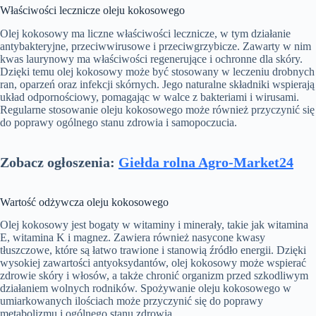
Właściwości lecznicze oleju kokosowego
Olej kokosowy ma liczne właściwości lecznicze, w tym działanie
antybakteryjne, przeciwwirusowe i przeciwgrzybicze. Zawarty w nim
kwas laurynowy ma właściwości regenerujące i ochronne dla skóry.
Dzięki temu olej kokosowy może być stosowany w leczeniu drobnych
ran, oparzeń oraz infekcji skórnych. Jego naturalne składniki wspierają
układ odpornościowy, pomagając w walce z bakteriami i wirusami.
Regularne stosowanie oleju kokosowego może również przyczynić się
do poprawy ogólnego stanu zdrowia i samopoczucia.
Zobacz ogłoszenia:
Giełda rolna Agro-Market24
Wartość odżywcza oleju kokosowego
Olej kokosowy jest bogaty w witaminy i minerały, takie jak witamina
E, witamina K i magnez. Zawiera również nasycone kwasy
tłuszczowe, które są łatwo trawione i stanowią źródło energii. Dzięki
wysokiej zawartości antyoksydantów, olej kokosowy może wspierać
zdrowie skóry i włosów, a także chronić organizm przed szkodliwym
działaniem wolnych rodników. Spożywanie oleju kokosowego w
umiarkowanych ilościach może przyczynić się do poprawy
metabolizmu i ogólnego stanu zdrowia.