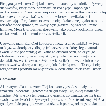
Pielęgnacja włosów: Olej kokosowy to naturalny składnik odżywczy
dla włosów, który może poprawić ich kondycję i zapobiegać
uszkodzeniom. Dzięki wysokiej zawartości kwasów tłuszczowych olej
kokosowy może wnikać w strukturę włosów, nawilżając je i
wzmacniając. Regularne stosowanie oleju kokosowego jako maski do
włosów może sprawić, że włosy będą gładsze, błyszczące i mniej
łamliwe. Może być również stosowany jako produkt ochronny przed
uszkodzeniami cieplnymi podczas stylizacji.
Usuwanie makijażu: Olej kokosowy może usunąć makijaż, w tym
makijaż wodoodporny, dbając jednocześnie o skórę. Jego naturalne
składniki nie podrażniają delikatnego obszaru oczu, co czyni go
idealnym dla skóry wrażliwej. Aby użyć oleju kokosowego jako
demakijażu, wystarczy nałożyć niewielką ilość na wacik lub palce,
wmasować w skórę, a następnie spłukać ciepłą wodą. To czyni olej
wygodnym i prostym rozwiązaniem w codziennej pielęgnacji skóry.
Gotowanie
Alternatywa dla tłuszczów: Olej kokosowy jest doskonały do
smażenia, pieczenia i gotowania dzięki swojej wysokiej stabilności
cieplnej. Ma wysoką temperaturę dymienia, co oznacza, że nie traci
swoich właściwości odżywczych podczas obróbki termicznej. Można
go używać do przygotowywania różnych potraw, od mięs po dania