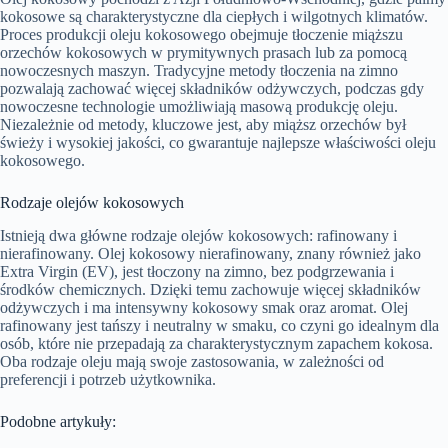
kokosowe są charakterystyczne dla ciepłych i wilgotnych klimatów.
Proces produkcji oleju kokosowego obejmuje tłoczenie miąższu
orzechów kokosowych w prymitywnych prasach lub za pomocą
nowoczesnych maszyn. Tradycyjne metody tłoczenia na zimno
pozwalają zachować więcej składników odżywczych, podczas gdy
nowoczesne technologie umożliwiają masową produkcję oleju.
Niezależnie od metody, kluczowe jest, aby miąższ orzechów był
świeży i wysokiej jakości, co gwarantuje najlepsze właściwości oleju
kokosowego.
Rodzaje olejów kokosowych
Istnieją dwa główne rodzaje olejów kokosowych: rafinowany i
nierafinowany. Olej kokosowy nierafinowany, znany również jako
Extra Virgin (EV), jest tłoczony na zimno, bez podgrzewania i
środków chemicznych. Dzięki temu zachowuje więcej składników
odżywczych i ma intensywny kokosowy smak oraz aromat. Olej
rafinowany jest tańszy i neutralny w smaku, co czyni go idealnym dla
osób, które nie przepadają za charakterystycznym zapachem kokosa.
Oba rodzaje oleju mają swoje zastosowania, w zależności od
preferencji i potrzeb użytkownika.
Podobne artykuły: