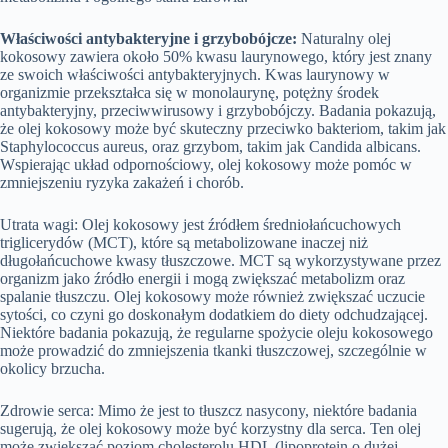
Właściwości antybakteryjne i grzybobójcze:
Naturalny olej
kokosowy zawiera około 50% kwasu laurynowego, który jest znany
ze swoich właściwości antybakteryjnych. Kwas laurynowy w
organizmie przekształca się w monolaurynę, potężny środek
antybakteryjny, przeciwwirusowy i grzybobójczy. Badania pokazują,
że olej kokosowy może być skuteczny przeciwko bakteriom, takim jak
Staphylococcus aureus, oraz grzybom, takim jak Candida albicans.
Wspierając układ odpornościowy, olej kokosowy może pomóc w
zmniejszeniu ryzyka zakażeń i chorób.
Utrata wagi: Olej kokosowy jest źródłem średniołańcuchowych
triglicerydów (MCT), które są metabolizowane inaczej niż
długołańcuchowe kwasy tłuszczowe. MCT są wykorzystywane przez
organizm jako źródło energii i mogą zwiększać metabolizm oraz
spalanie tłuszczu. Olej kokosowy może również zwiększać uczucie
sytości, co czyni go doskonałym dodatkiem do diety odchudzającej.
Niektóre badania pokazują, że regularne spożycie oleju kokosowego
może prowadzić do zmniejszenia tkanki tłuszczowej, szczególnie w
okolicy brzucha.
Zdrowie serca: Mimo że jest to tłuszcz nasycony, niektóre badania
sugerują, że olej kokosowy może być korzystny dla serca. Ten olej
może zwiększać poziom cholesterolu HDL (lipoprotein o dużej