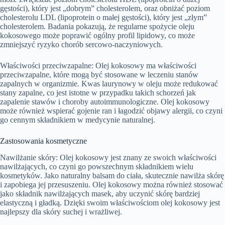
gęstości), który jest „dobrym” cholesterolem, oraz obniżać poziom
cholesterolu LDL (lipoprotein o małej gęstości), który jest „złym”
cholesterolem. Badania pokazują, że regularne spożycie oleju
kokosowego może poprawić ogólny profil lipidowy, co może
zmniejszyć ryzyko chorób sercowo-naczyniowych.
Właściwości przeciwzapalne: Olej kokosowy ma właściwości
przeciwzapalne, które mogą być stosowane w leczeniu stanów
zapalnych w organizmie. Kwas laurynowy w oleju może redukować
stany zapalne, co jest istotne w przypadku takich schorzeń jak
zapalenie stawów i choroby autoimmunologiczne. Olej kokosowy
może również wspierać gojenie ran i łagodzić objawy alergii, co czyni
go cennym składnikiem w medycynie naturalnej.
Zastosowania kosmetyczne
Nawilżanie skóry: Olej kokosowy jest znany ze swoich właściwości
nawilżających, co czyni go powszechnym składnikiem wielu
kosmetyków. Jako naturalny balsam do ciała, skutecznie nawilża skórę
i zapobiega jej przesuszeniu. Olej kokosowy można również stosować
jako składnik nawilżających masek, aby uczynić skórę bardziej
elastyczną i gładką. Dzięki swoim właściwościom olej kokosowy jest
najlepszy dla skóry suchej i wrażliwej.