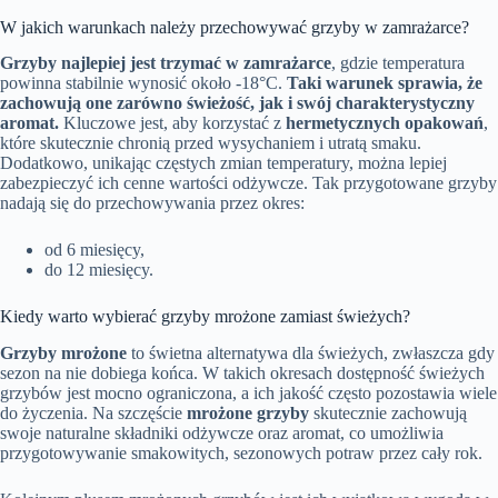
W jakich warunkach należy przechowywać grzyby w zamrażarce?
Grzyby najlepiej jest trzymać w zamrażarce
, gdzie temperatura
powinna stabilnie wynosić około -18°C.
Taki warunek sprawia, że
zachowują one zarówno świeżość, jak i swój charakterystyczny
aromat.
Kluczowe jest, aby korzystać z
hermetycznych opakowań
,
które skutecznie chronią przed wysychaniem i utratą smaku.
Dodatkowo, unikając częstych zmian temperatury, można lepiej
zabezpieczyć ich cenne wartości odżywcze. Tak przygotowane grzyby
nadają się do przechowywania przez okres:
od 6 miesięcy,
do 12 miesięcy.
Kiedy warto wybierać grzyby mrożone zamiast świeżych?
Grzyby mrożone
to świetna alternatywa dla świeżych, zwłaszcza gdy
sezon na nie dobiega końca. W takich okresach dostępność świeżych
grzybów jest mocno ograniczona, a ich jakość często pozostawia wiele
do życzenia. Na szczęście
mrożone grzyby
skutecznie zachowują
swoje naturalne składniki odżywcze oraz aromat, co umożliwia
przygotowywanie smakowitych, sezonowych potraw przez cały rok.