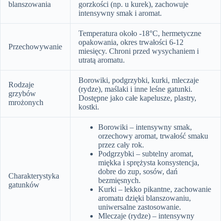
blanszowania
gorzkości (np. u kurek), zachowuje
intensywny smak i aromat.
Temperatura około -18°C, hermetyczne
opakowania, okres trwałości 6-12
Przechowywanie
miesięcy. Chroni przed wysychaniem i
utratą aromatu.
Borowiki, podgrzybki, kurki, mleczaje
Rodzaje
(rydze), maślaki i inne leśne gatunki.
grzybów
Dostępne jako całe kapelusze, plastry,
mrożonych
kostki.
Borowiki – intensywny smak,
orzechowy aromat, trwałość smaku
przez cały rok.
Podgrzybki – subtelny aromat,
miękka i sprężysta konsystencja,
dobre do zup, sosów, dań
Charakterystyka
bezmięsnych.
gatunków
Kurki – lekko pikantne, zachowanie
aromatu dzięki blanszowaniu,
uniwersalne zastosowanie.
Mleczaje (rydze) – intensywny