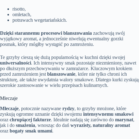
risotto,
omletach,
potrawach wegetariańskich.
Dzięki starannemu procesowi blanszowania
zachowują swój
wyjątkowy aromat, a jednocześnie niwelują ewentualny gorzki
posmak, który mógłby wystąpić po zamrożeniu.
Te grzyby cieszą się dużą popularnością w kuchni dzięki swojej
uniwersalności
. Ich intensywny smak pozostaje niezmieniony, nawet
po dłuższym przechowywaniu w zamrażarce. Kluczowym krokiem
przed zamrożeniem jest
blanszowanie
, które nie tylko chroni ich
strukturę, ale także uwydatnia walory smakowe. Dlatego kurki zyskują
szerokie zastosowanie w wielu przepisach kulinarnych.
Mleczaje
Mleczaje
, potocznie nazywane
rydzy
, to grzyby mrożone, które
zyskują ogromne uznanie dzięki swojemu
intensywnemu smakowi
oraz
chrupiącej fakturze
. Idealnie nadają się zarówno do
marynat
,
jak i do
smażenia
, wnosząc do dań
wyrazisty, naturalny aromat
oraz
bogaty smak umami
.