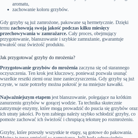
aromatu,
zachowanie koloru grzybów.
Gdy grzyby są już zamrożone, pakowane są hermetycznie. Dzięki
temu
zachowują swoją jakość podczas kilku miesięcy
przechowywania w zamrażarce.
Cały proces, obejmujący
przygotowanie, blanszowanie i szybkie zamrażanie, gwarantuje
trwałość oraz świeżość produktu.
Jak przygotować grzyby do mrożenia?
Przygotowanie grzybów do mrożenia
zaczyna się od starannego
oczyszczenia. Ten krok jest kluczowy, ponieważ pozwala usunąć
wszelkie resztki ziemi oraz inne zanieczyszczenia. Gdy grzyby są już
czyste, w razie potrzeby można pokroić je na mniejsze kawałki.
Najważniejszym etapem
jest blanszowanie, polegające na krótkim
zanurzeniu grzybów w gorącej wodzie. Ta technika skutecznie
zatrzymuje enzymy, które mogą prowadzić do psucia się grzybów oraz
ich utraty jakości. Po tym zabiegu należy szybko schłodzić grzyby, co
pomoże zachować ich świeżość i chrupiącą teksturę po rozmrożeniu.
Grzyby, które przeszły wszystkie te etapy, są gotowe do pakowania.
Można je teraz umieścić w zamrażarce. Jeśli będą odpowiednio