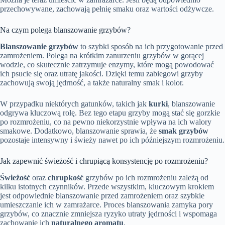
przechowywane, zachowają pełnię smaku oraz wartości odżywcze.
Na czym polega blanszowanie grzybów?
Blanszowanie grzybów
to szybki sposób na ich przygotowanie przed
zamrożeniem. Polega na krótkim zanurzeniu grzybów w gorącej
wodzie, co skutecznie zatrzymuje enzymy, które mogą powodować
ich psucie się oraz utratę jakości. Dzięki temu zabiegowi grzyby
zachowują swoją jędrność, a także naturalny smak i kolor.
W przypadku niektórych gatunków, takich jak
kurki
, blanszowanie
odgrywa kluczową rolę. Bez tego etapu grzyby mogą stać się gorzkie
po rozmrożeniu, co na pewno niekorzystnie wpływa na ich walory
smakowe. Dodatkowo, blanszowanie sprawia, że
smak grzybów
pozostaje intensywny i świeży nawet po ich późniejszym rozmrożeniu.
Jak zapewnić świeżość i chrupiącą konsystencję po rozmrożeniu?
Świeżość
oraz
chrupkość
grzybów po ich rozmrożeniu zależą od
kilku istotnych czynników. Przede wszystkim, kluczowym krokiem
jest odpowiednie blanszowanie przed zamrożeniem oraz szybkie
umieszczanie ich w zamrażarce. Proces blanszowania zamyka pory
grzybów, co znacznie zmniejsza ryzyko utraty jędrności i wspomaga
zachowanie ich
naturalnego aromatu
.