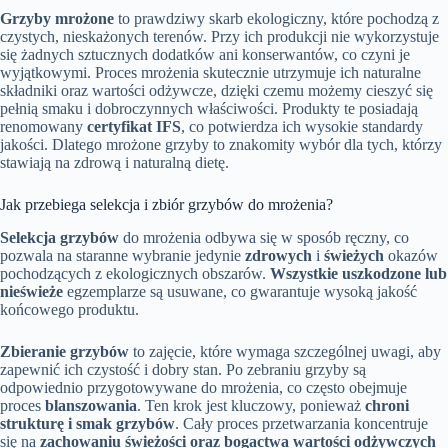
Grzyby mrożone
to prawdziwy skarb ekologiczny, które pochodzą z
czystych, nieskażonych terenów. Przy ich produkcji nie wykorzystuje
się żadnych sztucznych dodatków ani konserwantów, co czyni je
wyjątkowymi. Proces mrożenia skutecznie utrzymuje ich naturalne
składniki oraz wartości odżywcze, dzięki czemu możemy cieszyć się
pełnią smaku i dobroczynnych właściwości. Produkty te posiadają
renomowany
certyfikat IFS
, co potwierdza ich wysokie standardy
jakości. Dlatego mrożone grzyby to znakomity wybór dla tych, którzy
stawiają na zdrową i naturalną dietę.
Jak przebiega selekcja i zbiór grzybów do mrożenia?
Selekcja grzybów
do mrożenia odbywa się w sposób ręczny, co
pozwala na staranne wybranie jedynie
zdrowych
i
świeżych
okazów
pochodzących z ekologicznych obszarów.
Wszystkie uszkodzone lub
nieświeże
egzemplarze są usuwane, co gwarantuje wysoką jakość
końcowego produktu.
Zbieranie grzybów
to zajęcie, które wymaga szczególnej uwagi, aby
zapewnić ich czystość i dobry stan. Po zebraniu grzyby są
odpowiednio przygotowywane do mrożenia, co często obejmuje
proces
blanszowania
. Ten krok jest kluczowy, ponieważ
chroni
strukturę i smak grzybów
. Cały proces przetwarzania koncentruje
się na
zachowaniu świeżości oraz bogactwa wartości odżywczych