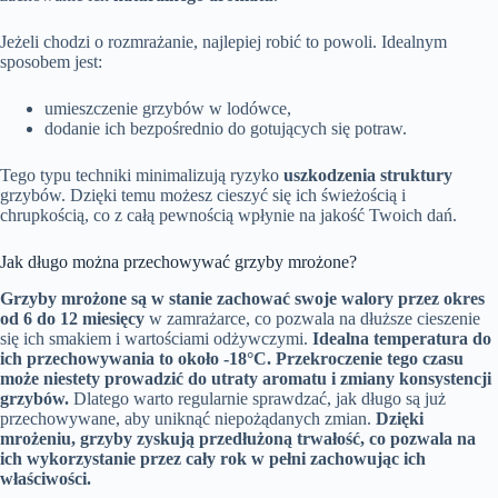
Jeżeli chodzi o rozmrażanie, najlepiej robić to powoli. Idealnym
sposobem jest:
umieszczenie grzybów w lodówce,
dodanie ich bezpośrednio do gotujących się potraw.
Tego typu techniki minimalizują ryzyko
uszkodzenia struktury
grzybów. Dzięki temu możesz cieszyć się ich świeżością i
chrupkością, co z całą pewnością wpłynie na jakość Twoich dań.
Jak długo można przechowywać grzyby mrożone?
Grzyby mrożone są w stanie zachować swoje walory przez okres
od 6 do 12 miesięcy
w zamrażarce, co pozwala na dłuższe cieszenie
się ich smakiem i wartościami odżywczymi.
Idealna temperatura do
ich przechowywania to około -18°C.
Przekroczenie tego czasu
może niestety prowadzić do utraty aromatu i zmiany konsystencji
grzybów.
Dlatego warto regularnie sprawdzać, jak długo są już
przechowywane, aby uniknąć niepożądanych zmian.
Dzięki
mrożeniu, grzyby zyskują przedłużoną trwałość, co pozwala na
ich wykorzystanie przez cały rok w pełni zachowując ich
właściwości.