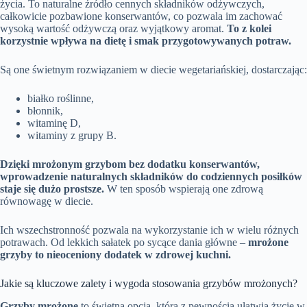
życia. To naturalne źródło cennych składników odżywczych,
całkowicie pozbawione konserwantów, co pozwala im zachować
wysoką wartość odżywczą oraz wyjątkowy aromat.
To z kolei
korzystnie wpływa na dietę i smak przygotowywanych potraw.
Są one świetnym rozwiązaniem w diecie wegetariańskiej, dostarczając:
białko roślinne,
błonnik,
witaminę D,
witaminy z grupy B.
Dzięki mrożonym grzybom bez dodatku konserwantów,
wprowadzenie naturalnych składników do codziennych posiłków
staje się dużo prostsze.
W ten sposób wspierają one zdrową
równowagę w diecie.
Ich wszechstronność pozwala na wykorzystanie ich w wielu różnych
potrawach. Od lekkich sałatek po sycące dania główne –
mrożone
grzyby to nieoceniony dodatek w zdrowej kuchni.
Jakie są kluczowe zalety i wygoda stosowania grzybów mrożonych?
Grzyby mrożone
to świetna opcja, która z pewnością ułatwia życie w