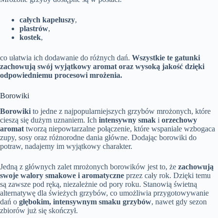
całych kapeluszy
,
plastrów
,
kostek
,
co ułatwia ich dodawanie do różnych dań.
Wszystkie te gatunki
zachowują swój wyjątkowy aromat oraz wysoką jakość dzięki
odpowiedniemu procesowi mrożenia.
Borowiki
Borowiki
to jedne z najpopularniejszych grzybów mrożonych, które
cieszą się dużym uznaniem. Ich
intensywny smak
i
orzechowy
aromat
tworzą niepowtarzalne połączenie, które wspaniale wzbogaca
zupy, sosy oraz różnorodne dania główne. Dodając borowiki do
potraw, nadajemy im wyjątkowy charakter.
Jedną z głównych zalet mrożonych borowików jest to, że
zachowują
swoje walory smakowe i aromatyczne
przez cały rok. Dzięki temu
są zawsze pod ręką, niezależnie od pory roku. Stanowią świetną
alternatywę dla świeżych grzybów, co umożliwia przygotowywanie
dań o
głębokim, intensywnym smaku grzybów
, nawet gdy sezon
zbiorów już się skończył.