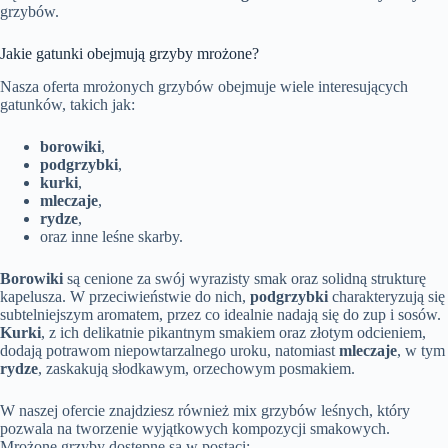
grzybów.
Jakie gatunki obejmują grzyby mrożone?
Nasza oferta mrożonych grzybów obejmuje wiele interesujących
gatunków, takich jak:
borowiki
,
podgrzybki
,
kurki
,
mleczaje
,
rydze
,
oraz inne leśne skarby.
Borowiki
są cenione za swój wyrazisty smak oraz solidną strukturę
kapelusza. W przeciwieństwie do nich,
podgrzybki
charakteryzują się
subtelniejszym aromatem, przez co idealnie nadają się do zup i sosów.
Kurki
, z ich delikatnie pikantnym smakiem oraz złotym odcieniem,
dodają potrawom niepowtarzalnego uroku, natomiast
mleczaje
, w tym
rydze
, zaskakują słodkawym, orzechowym posmakiem.
W naszej ofercie znajdziesz również mix grzybów leśnych, który
pozwala na tworzenie wyjątkowych kompozycji smakowych.
Mrożone grzyby dostępne są w postaci: