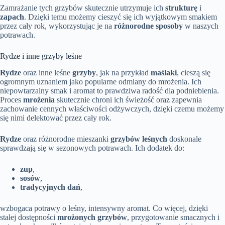
Zamrażanie tych grzybów skutecznie utrzymuje ich
strukturę
i
zapach
. Dzięki temu możemy cieszyć się ich wyjątkowym smakiem
przez cały rok, wykorzystując je na
różnorodne sposoby
w naszych
potrawach.
Rydze i inne grzyby leśne
Rydze
oraz inne leśne
grzyby
, jak na przykład
maślaki
, cieszą się
ogromnym uznaniem jako popularne odmiany do mrożenia. Ich
niepowtarzalny smak i aromat to prawdziwa radość dla podniebienia.
Proces
mrożenia
skutecznie chroni ich świeżość oraz zapewnia
zachowanie cennych właściwości odżywczych, dzięki czemu możemy
się nimi delektować przez cały rok.
Rydze
oraz różnorodne mieszanki
grzybów leśnych
doskonale
sprawdzają się w sezonowych potrawach. Ich dodatek do:
zup
,
sosów
,
tradycyjnych dań
,
wzbogaca potrawy o leśny, intensywny aromat. Co więcej, dzięki
stałej dostępności
mrożonych grzybów
, przygotowanie smacznych i