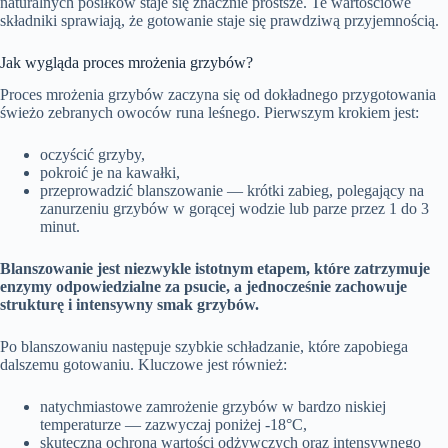
naturalnych posiłków staje się znacznie prostsze. Te wartościowe
składniki sprawiają, że gotowanie staje się prawdziwą przyjemnością.
Jak wygląda proces mrożenia grzybów?
Proces mrożenia grzybów zaczyna się od dokładnego przygotowania
świeżo zebranych owoców runa leśnego. Pierwszym krokiem jest:
oczyścić grzyby,
pokroić je na kawałki,
przeprowadzić blanszowanie — krótki zabieg, polegający na
zanurzeniu grzybów w gorącej wodzie lub parze przez 1 do 3
minut.
Blanszowanie jest niezwykle istotnym etapem, które zatrzymuje
enzymy odpowiedzialne za psucie, a jednocześnie zachowuje
strukturę i intensywny smak grzybów.
Po blanszowaniu następuje szybkie schładzanie, które zapobiega
dalszemu gotowaniu. Kluczowe jest również:
natychmiastowe zamrożenie grzybów w bardzo niskiej
temperaturze — zazwyczaj poniżej -18°C,
skuteczna ochrona wartości odżywczych oraz intensywnego