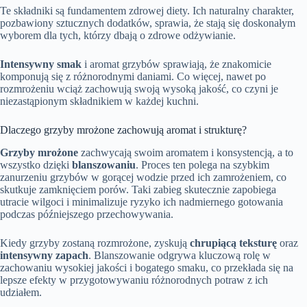
Te składniki są fundamentem zdrowej diety. Ich naturalny charakter,
pozbawiony sztucznych dodatków, sprawia, że stają się doskonałym
wyborem dla tych, którzy dbają o zdrowe odżywianie.
Intensywny smak
i aromat grzybów sprawiają, że znakomicie
komponują się z różnorodnymi daniami. Co więcej, nawet po
rozmrożeniu wciąż zachowują swoją wysoką jakość, co czyni je
niezastąpionym składnikiem w każdej kuchni.
Dlaczego grzyby mrożone zachowują aromat i strukturę?
Grzyby mrożone
zachwycają swoim aromatem i konsystencją, a to
wszystko dzięki
blanszowaniu
. Proces ten polega na szybkim
zanurzeniu grzybów w gorącej wodzie przed ich zamrożeniem, co
skutkuje zamknięciem porów. Taki zabieg skutecznie zapobiega
utracie wilgoci i minimalizuje ryzyko ich nadmiernego gotowania
podczas późniejszego przechowywania.
Kiedy grzyby zostaną rozmrożone, zyskują
chrupiącą teksturę
oraz
intensywny zapach
. Blanszowanie odgrywa kluczową rolę w
zachowaniu wysokiej jakości i bogatego smaku, co przekłada się na
lepsze efekty w przygotowywaniu różnorodnych potraw z ich
udziałem.