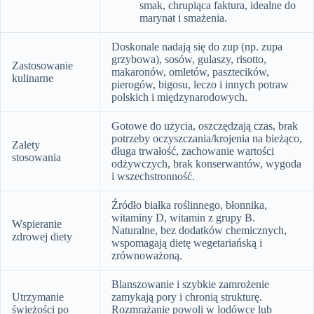
smak, chrupiąca faktura, idealne do
marynat i smażenia.
Doskonale nadają się do zup (np. zupa
grzybowa), sosów, gulaszy, risotto,
Zastosowanie
makaronów, omletów, pasztecików,
kulinarne
pierogów, bigosu, leczo i innych potraw
polskich i międzynarodowych.
Gotowe do użycia, oszczędzają czas, brak
potrzeby oczyszczania/krojenia na bieżąco,
Zalety
długa trwałość, zachowanie wartości
stosowania
odżywczych, brak konserwantów, wygoda
i wszechstronność.
Źródło białka roślinnego, błonnika,
witaminy D, witamin z grupy B.
Wspieranie
Naturalne, bez dodatków chemicznych,
zdrowej diety
wspomagają dietę wegetariańską i
zrównoważoną.
Blanszowanie i szybkie zamrożenie
Utrzymanie
zamykają pory i chronią strukturę.
świeżości po
Rozmrażanie powoli w lodówce lub