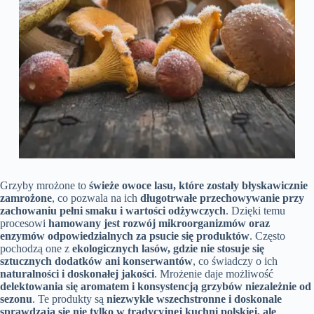
Grzyby mrożone to
świeże owoce lasu, które zostały błyskawicznie
zamrożone
, co pozwala na ich
długotrwałe przechowywanie przy
zachowaniu pełni smaku i wartości odżywczych
. Dzięki temu
procesowi
hamowany jest rozwój mikroorganizmów oraz
enzymów odpowiedzialnych za psucie się produktów
. Często
pochodzą one z
ekologicznych lasów, gdzie nie stosuje się
sztucznych dodatków ani konserwantów
, co świadczy o ich
naturalności i doskonałej jakości
. Mrożenie daje możliwość
delektowania się aromatem i konsystencją grzybów niezależnie od
sezonu
. Te produkty są
niezwykle wszechstronne i doskonale
sprawdzają się nie tylko w tradycyjnej kuchni polskiej, ale