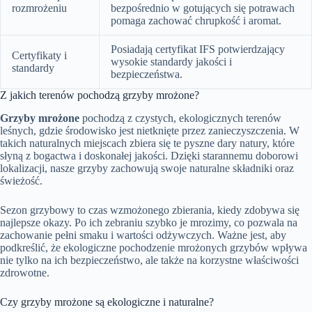
rozmrożeniu
bezpośrednio w gotujących się potrawach
pomaga zachować chrupkość i aromat.
Posiadają certyfikat IFS potwierdzający
Certyfikaty i
wysokie standardy jakości i
standardy
bezpieczeństwa.
Z jakich terenów pochodzą grzyby mrożone?
Grzyby mrożone
pochodzą z czystych, ekologicznych terenów
leśnych, gdzie środowisko jest nietknięte przez zanieczyszczenia. W
takich naturalnych miejscach zbiera się te pyszne dary natury, które
słyną z bogactwa i doskonałej jakości. Dzięki starannemu doborowi
lokalizacji, nasze grzyby zachowują swoje naturalne składniki oraz
świeżość.
Sezon grzybowy to czas wzmożonego zbierania, kiedy zdobywa się
najlepsze okazy. Po ich zebraniu szybko je mrozimy, co pozwala na
zachowanie pełni smaku i wartości odżywczych. Ważne jest, aby
podkreślić, że ekologiczne pochodzenie mrożonych grzybów wpływa
nie tylko na ich bezpieczeństwo, ale także na korzystne właściwości
zdrowotne.
Czy grzyby mrożone są ekologiczne i naturalne?