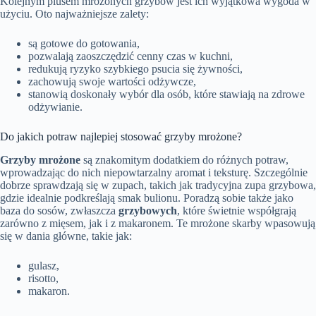
Kolejnym plusem mrożonych grzybów jest ich wyjątkowa wygoda w
użyciu. Oto najważniejsze zalety:
są gotowe do gotowania,
pozwalają zaoszczędzić cenny czas w kuchni,
redukują ryzyko szybkiego psucia się żywności,
zachowują swoje wartości odżywcze,
stanowią doskonały wybór dla osób, które stawiają na zdrowe
odżywianie.
Do jakich potraw najlepiej stosować grzyby mrożone?
Grzyby mrożone
są znakomitym dodatkiem do różnych potraw,
wprowadzając do nich niepowtarzalny aromat i teksturę. Szczególnie
dobrze sprawdzają się w zupach, takich jak tradycyjna zupa grzybowa,
gdzie idealnie podkreślają smak bulionu. Poradzą sobie także jako
baza do sosów, zwłaszcza
grzybowych
, które świetnie współgrają
zarówno z mięsem, jak i z makaronem. Te mrożone skarby wpasowują
się w dania główne, takie jak:
gulasz,
risotto,
makaron.