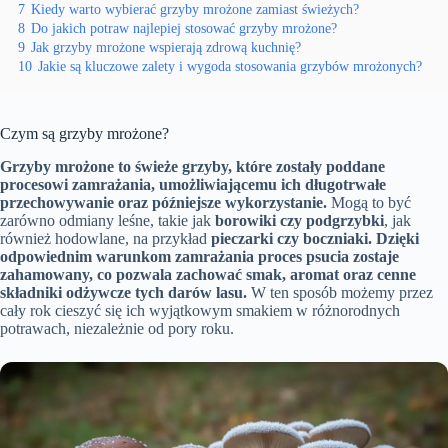
7
Kiedy warto wybierać grzyby mrożone zamiast świeżych?
8
Do jakich potraw najlepiej stosować grzyby mrożone?
9
Jak grzyby mrożone wspierają zdrową kuchnię?
10
Jakie są kluczowe zalety i wygoda stosowania grzybów mrożonych?
Czym są grzyby mrożone?
Grzyby mrożone to świeże grzyby, które zostały poddane
procesowi zamrażania, umożliwiającemu ich długotrwałe
przechowywanie oraz późniejsze wykorzystanie.
Mogą to być
zarówno odmiany leśne, takie jak
borowiki czy podgrzybki
, jak
również hodowlane, na przykład
pieczarki czy boczniaki.
Dzięki
odpowiednim warunkom zamrażania proces psucia zostaje
zahamowany, co pozwala zachować smak, aromat oraz cenne
składniki odżywcze tych darów lasu.
W ten sposób możemy przez
cały rok cieszyć się ich wyjątkowym smakiem w różnorodnych
potrawach, niezależnie od pory roku.