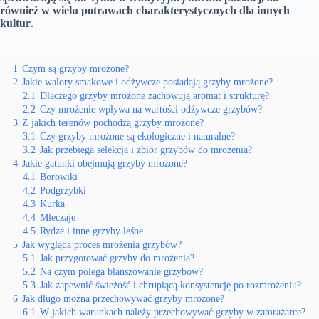
również w wielu potrawach charakterystycznych dla innych
kultur
.
1
Czym są grzyby mrożone?
2
Jakie walory smakowe i odżywcze posiadają grzyby mrożone?
2.1
Dlaczego grzyby mrożone zachowują aromat i strukturę?
2.2
Czy mrożenie wpływa na wartości odżywcze grzybów?
3
Z jakich terenów pochodzą grzyby mrożone?
3.1
Czy grzyby mrożone są ekologiczne i naturalne?
3.2
Jak przebiega selekcja i zbiór grzybów do mrożenia?
4
Jakie gatunki obejmują grzyby mrożone?
4.1
Borowiki
4.2
Podgrzybki
4.3
Kurka
4.4
Mleczaje
4.5
Rydze i inne grzyby leśne
5
Jak wygląda proces mrożenia grzybów?
5.1
Jak przygotować grzyby do mrożenia?
5.2
Na czym polega blanszowanie grzybów?
5.3
Jak zapewnić świeżość i chrupiącą konsystencję po rozmrożeniu?
6
Jak długo można przechowywać grzyby mrożone?
6.1
W jakich warunkach należy przechowywać grzyby w zamrażarce?