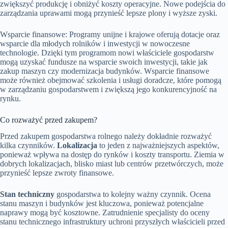
zwiększyć produkcję i obniżyć koszty operacyjne. Nowe podejścia do
zarządzania uprawami mogą przynieść lepsze plony i wyższe zyski.
Wsparcie finansowe: Programy unijne i krajowe oferują dotacje oraz
wsparcie dla młodych rolników i inwestycji w nowoczesne
technologie. Dzięki tym programom nowi właściciele gospodarstw
mogą uzyskać fundusze na wsparcie swoich inwestycji, takie jak
zakup maszyn czy modernizacja budynków. Wsparcie finansowe
może również obejmować szkolenia i usługi doradcze, które pomogą
w zarządzaniu gospodarstwem i zwiększą jego konkurencyjność na
rynku.
Co rozważyć przed zakupem?
Przed zakupem gospodarstwa rolnego należy dokładnie rozważyć
kilka czynników.
Lokalizacja
to jeden z najważniejszych aspektów,
ponieważ wpływa na dostęp do rynków i koszty transportu. Ziemia w
dobrych lokalizacjach, blisko miast lub centrów przetwórczych, może
przynieść lepsze zwroty finansowe.
Stan techniczny
gospodarstwa to kolejny ważny czynnik. Ocena
stanu maszyn i budynków jest kluczowa, ponieważ potencjalne
naprawy mogą być kosztowne. Zatrudnienie specjalisty do oceny
stanu technicznego infrastruktury uchroni przyszłych właścicieli przed