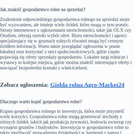
Jak znaleźć gospodarstwo rolne na sprzedaż?
Znalezienie odpowiedniego gospodarstwa rolnego na sprzedaż może
być wyzwaniem, ale istnieje wiele źródeł, które mogą w tym pomóc.
Strony internetowe z ogłoszeniami nieruchomości, takie jak OLX czy
Otodom, oferują szeroki wybór ofert. Biura nieruchomości i agenci
specjalizujący się w gruntach rolnych również mogą być cennym
źródłem informacji. Warto także przeglądać ogłoszenia w prasie
lokalnej oraz korzystać z sieci społecznościowych, gdzie często
pojawiają się oferty sprzedaży gospodarstw. Lokalne targi rolnicze i
wystawy to kolejne miejsca, gdzie można znaleźć interesujące oferty i
nawiązać bezpośredni kontakt z właścicielami.
Zobacz ogłoszenia:
Giełda rolna Agro-Market24
Dlaczego warto kupić gospodarstwo rolne?
Kupno gospodarstwa rolnego to inwestycja, która może przynieść
wiele korzyści. Gospodarstwa rolne mogą generować dochody z
różnych źródeł, takich jak produkcja żywności, hodowla zwierząt czy
wynajem gruntów i budynków. Inwestycja w gospodarstwo rolne to
także możliwość prowadzenia działalności w harmonii z naturą i