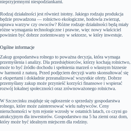
nieprzyjemnymi niespodziankami.
Rodzaj działalności jest również istotny. Jakiego rodzaju produkcja
będzie prowadzona — rolnictwo ekologiczne, hodowla zwierząt,
uprawa warzyw czy owoców? Różne rodzaje działalności będą miały
różne wymagania technologiczne i prawne, więc nowy właściciel
powinien być dobrze zorientowany w sektorze, w który inwestuje.
Ogólne informacje
Zakup gospodarstwa rolnego to poważna decyzja, która wymaga
przemyślenia i analizy. Dla przedsiębiorców, którzy kochają rolnictwo,
może to być źródło dochodu i spełnienia marzeń o własnym biznesie
w harmonii z naturą. Przed podjęciem decyzji warto skonsultować się
z ekspertami i dokładnie przeanalizować wszystkie oferty. Dobrze
przemyślany zakup może przynieść korzyści finansowe i wspierać
rozwój lokalnej społeczności oraz zrównoważonego rolnictwa.
W Szczecinku znajduje się ogłoszenie o sprzedaży gospodarstwa
rolnego, które może zainteresować wielu nabywców. Ceny
nieruchomości w tym rejonie wzrosły w ostatnich latach, co czyni go
atrakcyjnym dla inwestorów. Gospodarstwo ma 5 ha ziemi oraz dom,
który może być idealnym miejscem dla rodziny.