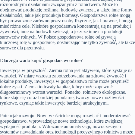
różnorodnymi działaniami związanymi z rolnictwem. Może to
obejmować produkcję roślinną, hodowlę zwierząt, a także inne formy
działalności, takie jak produkcja biomasy. Gospodarstwa rolne mogą
być prowadzone zarówno przez osoby fizyczne, jak i prawne, i mogą
mieć różne cele. Niektóre gospodarstwa koncentrują się na produkcji
żywności, inne na hodowli zwierząt, a jeszcze inne na produkcji
surowców rolnych. W Polsce gospodarstwa rolne odgrywają
kluczową rolę w gospodarce, dostarczając nie tylko żywność, ale także
surowce dla przemysłu.
Dlaczego warto kupić gospodarstwo rolne?
Inwestycja w przyszłość: Ziemia rolna jest aktywem, które zyskuje na
wartości. W miarę wzrostu zapotrzebowania na zdrową żywność i
lokalne produkty, inwestycja w gospodarstwo rolne może przynieść
dobre zyski. Ziemia to trwały kapitał, który może zapewnić
długoterminowy wzrost wartości. Ponadto, rolnictwo ekologiczne,
które staje się coraz bardziej popularne, tworzy nowe możliwości
rynkowe, czyniąc takie inwestycje bardziej atrakcyjnymi.
Potencjał rozwoju: Nowi właściciele mogą rozwijać i modernizować
gospodarstwo, wprowadzając nowe technologie, które zwiększą
wydajność produkcji. Wdrażanie automatyzacji, nowoczesnych
systemów nawadniania oraz technologii precyzyjnego rolnictwa może