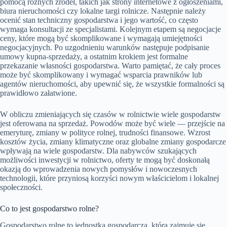
pomocą różnych źródeł, takich jak strony internetowe z ogłoszeniami,
biura nieruchomości czy lokalne targi rolnicze. Następnie należy
ocenić stan techniczny gospodarstwa i jego wartość, co często
wymaga konsultacji ze specjalistami. Kolejnym etapem są negocjacje
ceny, które mogą być skomplikowane i wymagają umiejętności
negocjacyjnych. Po uzgodnieniu warunków następuje podpisanie
umowy kupna-sprzedaży, a ostatnim krokiem jest formalne
przekazanie własności gospodarstwa. Warto pamiętać, że cały proces
może być skomplikowany i wymagać wsparcia prawników lub
agentów nieruchomości, aby upewnić się, że wszystkie formalności są
prawidłowo załatwione.
W obliczu zmieniających się czasów w rolnictwie wiele gospodarstw
jest oferowana na sprzedaż. Powodów może być wiele — przejście na
emeryturę, zmiany w polityce rolnej, trudności finansowe. Wzrost
kosztów życia, zmiany klimatyczne oraz globalne zmiany gospodarcze
wpływają na wiele gospodarstw. Dla nabywców szukających
możliwości inwestycji w rolnictwo, oferty te mogą być doskonałą
okazją do wprowadzenia nowych pomysłów i nowoczesnych
technologii, które przyniosą korzyści nowym właścicielom i lokalnej
społeczności.
Co to jest gospodarstwo rolne?
Gospodarstwo rolne to jednostka gospodarcza, która zajmuje się