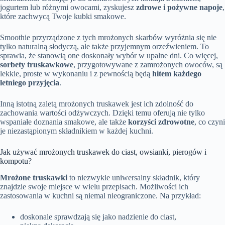
jogurtem lub różnymi owocami, zyskujesz
zdrowe i pożywne napoje
,
które zachwycą Twoje kubki smakowe.
Smoothie przyrządzone z tych mrożonych skarbów wyróżnia się nie
tylko naturalną słodyczą, ale także przyjemnym orzeźwieniem. To
sprawia, że stanowią one doskonały wybór w upalne dni. Co więcej,
sorbety truskawkowe
, przygotowywane z zamrożonych owoców, są
lekkie, proste w wykonaniu i z pewnością będą
hitem każdego
letniego przyjęcia
.
Inną istotną zaletą mrożonych truskawek jest ich zdolność do
zachowania wartości odżywczych. Dzięki temu oferują nie tylko
wspaniałe doznania smakowe, ale także
korzyści zdrowotne
, co czyni
je niezastąpionym składnikiem w każdej kuchni.
Jak używać mrożonych truskawek do ciast, owsianki, pierogów i
kompotu?
Mrożone truskawki
to niezwykle uniwersalny składnik, który
znajdzie swoje miejsce w wielu przepisach. Możliwości ich
zastosowania w kuchni są niemal nieograniczone. Na przykład:
doskonale sprawdzają się jako nadzienie do ciast,