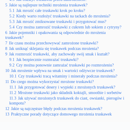
5
Jakie są najlepsze techniki mrożenia truskawek?
5.1
Jak mrozić całe truskawki krok po kroku?
5.2
Kiedy warto rozłożyć truskawki na tackach do mrożenia?
5.3
Jak mrozić zmiksowane truskawki i przygotować mus?
5.4
Czy można zamrozić truskawki z cukrem lub sokiem z cytryny?
6
Jakie pojemniki i opakowania są odpowiednie do mrożenia
truskawek?
7
Ile czasu można przechowywać zamrożone truskawki?
8
Jak uniknąć sklejania się truskawek podczas mrożenia?
9
Jak rozmrozić truskawki, aby zachowały swój smak i kształt?
9.1
Jak bezpiecznie rozmrażać truskawki?
9.2
Czy można ponownie zamrażać truskawki po rozmrożeniu?
10
Jak mrożenie wpływa na smak i wartości odżywcze truskawek?
10.1
Czy truskawki tracą witaminy i minerały podczas mrożenia?
11
Do czego można wykorzystać mrożone truskawki?
11.1
Jak przygotować desery i wypieki z mrożonych truskawek?
11.2
Mrożone truskawki jako składnik koktajli, smoothie i sorbetów
11.3
Jak używać mrożonych truskawek do ciast, owsianki, pierogów i
kompotu?
12
Jakie są najczęstsze błędy podczas mrożenia truskawek?
13
Praktyczne porady dotyczące domowego mrożenia truskawek