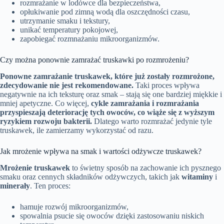
rozmrażanie w lodówce dla bezpieczeństwa,
opłukiwanie pod zimną wodą dla oszczędności czasu,
utrzymanie smaku i tekstury,
unikać temperatury pokojowej,
zapobiegać rozmnażaniu mikroorganizmów.
Czy można ponownie zamrażać truskawki po rozmrożeniu?
Ponowne zamrażanie truskawek, które już zostały rozmrożone,
zdecydowanie nie jest rekomendowane.
Taki proces wpływa
negatywnie na ich teksturę oraz smak – stają się one bardziej miękkie i
mniej apetyczne. Co więcej,
cykle zamrażania i rozmrażania
przyspieszają deteriorację tych owoców, co wiąże się z wyższym
ryzykiem rozwoju bakterii.
Dlatego warto rozmrażać jedynie tyle
truskawek, ile zamierzamy wykorzystać od razu.
Jak mrożenie wpływa na smak i wartości odżywcze truskawek?
Mrożenie truskawek
to świetny sposób na zachowanie ich pysznego
smaku oraz cennych składników odżywczych, takich jak
witaminy
i
minerały
. Ten proces:
hamuje rozwój mikroorganizmów,
spowalnia psucie się owoców dzięki zastosowaniu niskich