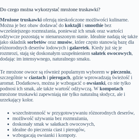
Do czego można wykorzystać mrożone truskawki?
Mrożone truskawki
oferują nieskończone możliwości kulinarne.
Można je bez obaw dodawać do
koktajli
i
smoothie
bez
wcześniejszego rozmrażania, ponieważ ich smak oraz wartości
odżywcze pozostają w nienaruszonym stanie. Idealnie nadają się także
jako składnik
sorbetów
oraz
musów
, które często stanowią bazę dla
różnorodnych deserów lodowych i
galaretek
. Kiedy już się je
rozmrozi, stają się doskonałym uzupełnieniem
sałatek owocowych
,
dodając im intensywnego, naturalnego smaku.
Te mrożone owoce są również popularnym wyborem w
pieczeniu
,
szczególnie w
ciastach
i
pierogach
, gdzie wprowadzają świeżość i
aromat. Dodatkowo, można je wzbogacić o
owsianki
, co nie tylko
podnosi ich smak, ale także wartość odżywczą. W
kompotach
mrożone truskawki zapewniają nie tylko naturalną słodycz, ale i
urzekający kolor.
wszechstronność w przygotowywaniu różnorodnych deserów,
możliwość używania bez rozmrażania,
doskonały smak w sałatkach owocowych,
idealne do pieczenia ciast i pierogów,
wzbogacają owsianki i kompoty.