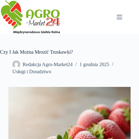
Przejdź
do
treści
Czy I Jak Można Mrozić Truskawki?
Redakcja Agro-Market24
1 grudnia 2025
Usługi i Doradztwo