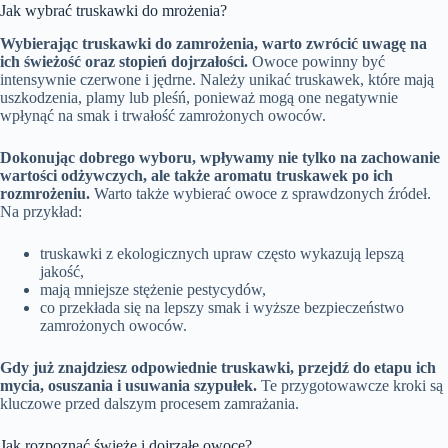
Jak wybrać truskawki do mrożenia?
Wybierając truskawki do zamrożenia, warto zwrócić uwagę na
ich świeżość oraz stopień dojrzałości.
Owoce powinny być
intensywnie czerwone i jędrne. Należy unikać truskawek, które mają
uszkodzenia, plamy lub pleśń, ponieważ mogą one negatywnie
wpłynąć na smak i trwałość zamrożonych owoców.
Dokonując dobrego wyboru, wpływamy nie tylko na zachowanie
wartości odżywczych, ale także aromatu truskawek po ich
rozmrożeniu.
Warto także wybierać owoce z sprawdzonych źródeł.
Na przykład:
truskawki z ekologicznych upraw często wykazują lepszą
jakość,
mają mniejsze stężenie pestycydów,
co przekłada się na lepszy smak i wyższe bezpieczeństwo
zamrożonych owoców.
Gdy już znajdziesz odpowiednie truskawki, przejdź do etapu ich
mycia, osuszania i usuwania szypułek.
Te przygotowawcze kroki są
kluczowe przed dalszym procesem zamrażania.
Jak rozpoznać świeże i dojrzałe owoce?