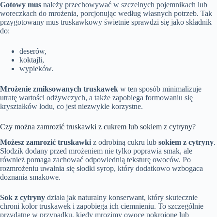
Gotowy mus
należy przechowywać w szczelnych pojemnikach lub
woreczkach do mrożenia, porcjonując według własnych potrzeb. Tak
przygotowany mus truskawkowy świetnie sprawdzi się jako składnik
do:
deserów,
koktajli,
wypieków.
Mrożenie zmiksowanych truskawek
w ten sposób minimalizuje
utratę wartości odżywczych, a także zapobiega formowaniu się
kryształków lodu, co jest niezwykle korzystne.
Czy można zamrozić truskawki z cukrem lub sokiem z cytryny?
Możesz zamrozić truskawki
z odrobiną cukru lub
sokiem z cytryny
.
Słodzik dodany przed mrożeniem nie tylko poprawia smak, ale
również pomaga zachować odpowiednią teksturę owoców. Po
rozmrożeniu uwalnia się słodki syrop, który dodatkowo wzbogaca
doznania smakowe.
Sok z cytryny
działa jak naturalny konserwant, który skutecznie
chroni kolor truskawek i zapobiega ich ciemnieniu. To szczególnie
przydatne w przypadku, kiedy mrozimy owoce pokrojone lub