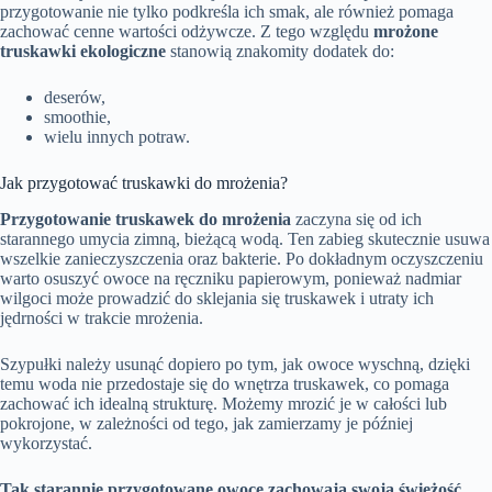
przygotowanie nie tylko podkreśla ich smak, ale również pomaga
zachować cenne wartości odżywcze. Z tego względu
mrożone
truskawki ekologiczne
stanowią znakomity dodatek do:
deserów,
smoothie,
wielu innych potraw.
Jak przygotować truskawki do mrożenia?
Przygotowanie truskawek do mrożenia
zaczyna się od ich
starannego umycia zimną, bieżącą wodą. Ten zabieg skutecznie usuwa
wszelkie zanieczyszczenia oraz bakterie. Po dokładnym oczyszczeniu
warto osuszyć owoce na ręczniku papierowym, ponieważ nadmiar
wilgoci może prowadzić do sklejania się truskawek i utraty ich
jędrności w trakcie mrożenia.
Szypułki należy usunąć dopiero po tym, jak owoce wyschną, dzięki
temu woda nie przedostaje się do wnętrza truskawek, co pomaga
zachować ich idealną strukturę. Możemy mrozić je w całości lub
pokrojone, w zależności od tego, jak zamierzamy je później
wykorzystać.
Tak starannie przygotowane owoce zachowają swoją świeżość