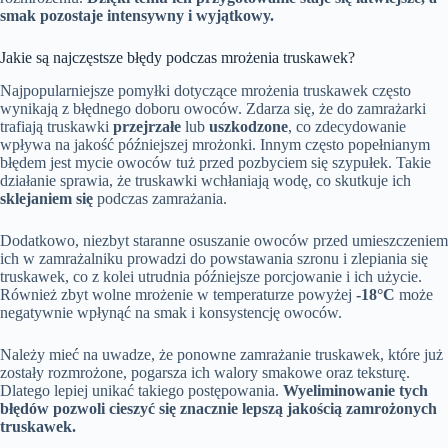
smak pozostaje intensywny i wyjątkowy.
Jakie są najczęstsze błędy podczas mrożenia truskawek?
Najpopularniejsze pomyłki dotyczące mrożenia truskawek często
wynikają z błędnego doboru owoców. Zdarza się, że do zamrażarki
trafiają truskawki
przejrzałe
lub
uszkodzone
, co zdecydowanie
wpływa na jakość późniejszej mrożonki. Innym często popełnianym
błędem jest mycie owoców tuż przed pozbyciem się szypułek. Takie
działanie sprawia, że truskawki wchłaniają wodę, co skutkuje ich
sklejaniem się
podczas zamrażania.
Dodatkowo, niezbyt staranne osuszanie owoców przed umieszczeniem
ich w zamrażalniku prowadzi do powstawania szronu i zlepiania się
truskawek, co z kolei utrudnia późniejsze porcjowanie i ich użycie.
Również zbyt wolne mrożenie w temperaturze powyżej
-18°C
może
negatywnie wpłynąć na smak i konsystencję owoców.
Należy mieć na uwadze, że ponowne zamrażanie truskawek, które już
zostały rozmrożone, pogarsza ich walory smakowe oraz teksturę.
Dlatego lepiej unikać takiego postępowania.
Wyeliminowanie tych
błędów pozwoli cieszyć się znacznie lepszą jakością zamrożonych
truskawek.