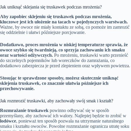
Jak uniknąć sklejania się truskawek podczas mrożenia?
Aby zapobiec sklejeniu się truskawek podczas mrożenia,
kluczowe jest ich ułożenie na tacach w pojedynczych warstwach.
Ważne, by owoce nie miały kontaktu ze sobą, co pomoże im zamrozić
się oddzielnie i ułatwi późniejsze porcjowanie.
Dodatkowo, proces mrożenia w niskiej temperaturze sprawia, że
owoce szybko się twardnieją, co sprzyja zachowaniu ich smaku
oraz wartości odżywczych.
Po mrożeniu, truskawki warto przenieść
do szczelnych pojemników lub woreczków do zamrażania, co
dodatkowo zabezpiecza je przed zlepieniem oraz wpływem powietrza.
Stosując te sprawdzone sposoby, możesz skutecznie uniknąć
sklejenia truskawek, co znacznie ułatwia późniejsze ich
przechowywanie.
Jak rozmrozić truskawki, aby zachowały swój smak i kształt?
Rozmrażanie truskawek
powinno odbywać się w sposób
przemyślany, aby zachować ich walory. Najlepiej będzie to zrobić w
lodówce
, ponieważ ten sposób pozwala na utrzymanie naturalnego
smaku i kształtu owoców. Powolne rozmrażanie ogranicza utratę soku