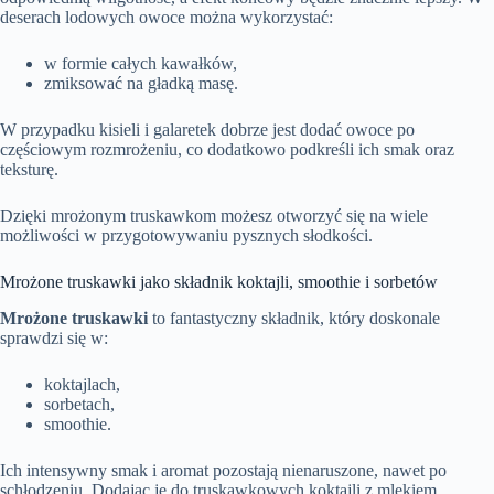
deserach lodowych owoce można wykorzystać:
w formie całych kawałków,
zmiksować na gładką masę.
W przypadku kisieli i galaretek dobrze jest dodać owoce po
częściowym rozmrożeniu, co dodatkowo podkreśli ich smak oraz
teksturę.
Dzięki mrożonym truskawkom możesz otworzyć się na wiele
możliwości w przygotowywaniu pysznych słodkości.
Mrożone truskawki jako składnik koktajli, smoothie i sorbetów
Mrożone truskawki
to fantastyczny składnik, który doskonale
sprawdzi się w:
koktajlach,
sorbetach,
smoothie.
Ich intensywny smak i aromat pozostają nienaruszone, nawet po
schłodzeniu. Dodając je do truskawkowych koktajli z mlekiem,