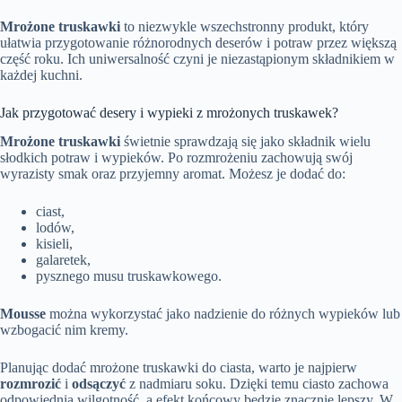
Mrożone truskawki
to niezwykle wszechstronny produkt, który
ułatwia przygotowanie różnorodnych deserów i potraw przez większą
część roku. Ich uniwersalność czyni je niezastąpionym składnikiem w
każdej kuchni.
Jak przygotować desery i wypieki z mrożonych truskawek?
Mrożone truskawki
świetnie sprawdzają się jako składnik wielu
słodkich potraw i wypieków. Po rozmrożeniu zachowują swój
wyrazisty smak oraz przyjemny aromat. Możesz je dodać do:
ciast,
lodów,
kisieli,
galaretek,
pysznego musu truskawkowego.
Mousse
można wykorzystać jako nadzienie do różnych wypieków lub
wzbogacić nim kremy.
Planując dodać mrożone truskawki do ciasta, warto je najpierw
rozmrozić
i
odsączyć
z nadmiaru soku. Dzięki temu ciasto zachowa
odpowiednią wilgotność, a efekt końcowy będzie znacznie lepszy. W