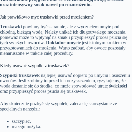
oraz intensywny smak nawet po rozmrożeniu.
Jak prawidłowo myć truskawki przed mrożeniem?
Truskawki
powinny być starannie, ale z wyczuciem umyte pod
chłodną, bieżącą wodą. Należy unikać ich długotrwałego moczenia,
ponieważ może to wpłynąć na smak i przyspieszyć proces psucia się
tych świeżych owoców.
Dokładne umycie
jest istotnym krokiem w
przygotowaniach do mrożenia. Warto zadbać, aby owoce pozostały
nienaruszone w trakcie całej procedury.
Kiedy usuwać szypułki z truskawek?
Szypułki truskawek
najlepiej usuwać dopiero po umyciu i osuszeniu
owoców. Jeśli zrobimy to przed ich oczyszczeniem, ryzykujemy, że
woda dostanie się do środka, co może spowodować utratę
świeżości
oraz przyspieszyć proces psucia się truskawek.
Aby skutecznie pozbyć się szypułek, zaleca się skorzystanie ze
specjalnych narzędzi:
szczypiec,
małego nożyka.