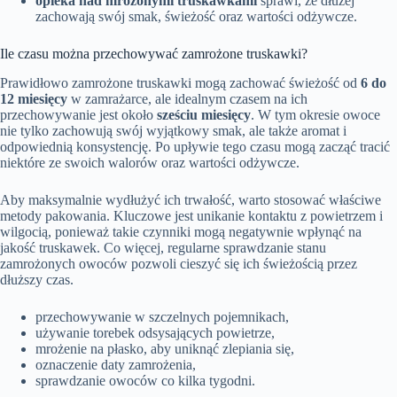
opieka nad mrożonymi truskawkami
sprawi, że dłużej
zachowają swój smak, świeżość oraz wartości odżywcze.
Ile czasu można przechowywać zamrożone truskawki?
Prawidłowo zamrożone truskawki mogą zachować świeżość od
6 do
12 miesięcy
w zamrażarce, ale idealnym czasem na ich
przechowywanie jest około
sześciu miesięcy
. W tym okresie owoce
nie tylko zachowują swój wyjątkowy smak, ale także aromat i
odpowiednią konsystencję. Po upływie tego czasu mogą zacząć tracić
niektóre ze swoich walorów oraz wartości odżywcze.
Aby maksymalnie wydłużyć ich trwałość, warto stosować właściwe
metody pakowania. Kluczowe jest unikanie kontaktu z powietrzem i
wilgocią, ponieważ takie czynniki mogą negatywnie wpłynąć na
jakość truskawek. Co więcej, regularne sprawdzanie stanu
zamrożonych owoców pozwoli cieszyć się ich świeżością przez
dłuższy czas.
przechowywanie w szczelnych pojemnikach,
używanie torebek odsysających powietrze,
mrożenie na płasko, aby uniknąć zlepiania się,
oznaczenie daty zamrożenia,
sprawdzanie owoców co kilka tygodni.