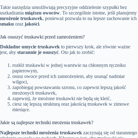
Takie narzędzia umożliwiają precyzyjne oddzielenie szypułki bez
uszkadzania
miąższu owoców
. To szczególnie istotne, jeśli planujemy
mrożenie truskawek
, ponieważ pozwala to na lepsze zachowanie ich
smaku
oraz
jakości
.
Jak osuszyć truskawki przed zamrożeniem?
Dokładne umycie truskawek
to pierwszy krok, ale równie ważne
jest, aby
starannie je osuszyć
. Oto jak to zrobić:
rozłóż truskawki w jednej warstwie na chłonnym ręczniku
papierowym,
osusz owoce przed ich zamrożeniem, aby usunąć nadmiar
wilgoci,
zapobiegaj powstawaniu szronu, co zapewni lepszą jakość
mrożonych truskawek,
zapewnij, że mrożone truskawki nie będą się kleić,
ciesz się lepszą strukturą oraz jakością truskawek w zimowe
miesiące.
Jakie są najlepsze techniki mrożenia truskawek?
Najlepsze techniki mrożenia truskawek
zaczynają się od starannego