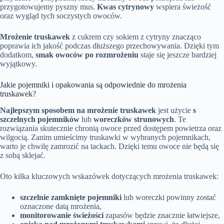
przygotowujemy pyszny mus.
Kwas cytrynowy
wspiera świeżość
oraz wygląd tych soczystych owoców.
Mrożenie truskawek
z cukrem czy sokiem z cytryny znacząco
poprawia ich jakość podczas dłuższego przechowywania. Dzięki tym
dodatkom,
smak owoców po rozmrożeniu
staje się jeszcze bardziej
wyjątkowy.
Jakie pojemniki i opakowania są odpowiednie do mrożenia
truskawek?
Najlepszym sposobem na mrożenie truskawek
jest użycie
s
szczelnych pojemników
lub
woreczków strunowych
. Te
rozwiązania skutecznie chronią owoce przed dostępem powietrza oraz
wilgocią. Zanim umieścimy truskawki w wybranych pojemnikach,
warto je chwilę zamrozić na tackach. Dzięki temu owoce nie będą się
z sobą sklejać.
Oto kilka kluczowych wskazówek dotyczących mrożenia truskawek:
szczelnie zamknięte pojemniki
lub woreczki powinny zostać
oznaczone datą mrożenia,
monitorowanie świeżości
zapasów będzie znacznie łatwiejsze,