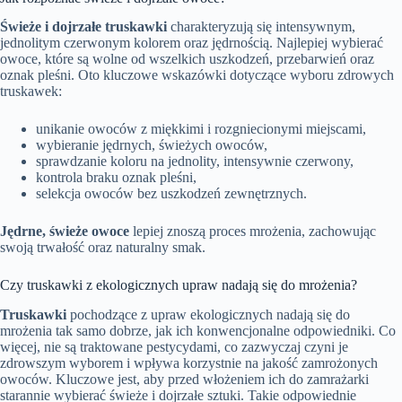
Świeże i dojrzałe truskawki
charakteryzują się intensywnym,
jednolitym czerwonym kolorem oraz jędrnością. Najlepiej wybierać
owoce, które są wolne od wszelkich uszkodzeń, przebarwień oraz
oznak pleśni. Oto kluczowe wskazówki dotyczące wyboru zdrowych
truskawek:
unikanie owoców z miękkimi i rozgniecionymi miejscami,
wybieranie jędrnych, świeżych owoców,
sprawdzanie koloru na jednolity, intensywnie czerwony,
kontrola braku oznak pleśni,
selekcja owoców bez uszkodzeń zewnętrznych.
Jędrne, świeże owoce
lepiej znoszą proces mrożenia, zachowując
swoją trwałość oraz naturalny smak.
Czy truskawki z ekologicznych upraw nadają się do mrożenia?
Truskawki
pochodzące z upraw ekologicznych nadają się do
mrożenia tak samo dobrze, jak ich konwencjonalne odpowiedniki. Co
więcej, nie są traktowane pestycydami, co zazwyczaj czyni je
zdrowszym wyborem i wpływa korzystnie na jakość zamrożonych
owoców. Kluczowe jest, aby przed włożeniem ich do zamrażarki
starannie wybierać świeże i dojrzałe sztuki. Takie odpowiednie