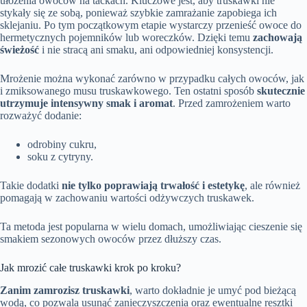
ułożenia owoców na tackach. Kluczowe jest, aby truskawki nie
stykały się ze sobą, ponieważ szybkie zamrażanie zapobiega ich
sklejaniu. Po tym początkowym etapie wystarczy przenieść owoce do
hermetycznych pojemników lub woreczków. Dzięki temu
zachowają
świeżość
i nie stracą ani smaku, ani odpowiedniej konsystencji.
Mrożenie można wykonać zarówno w przypadku całych owoców, jak
i zmiksowanego musu truskawkowego. Ten ostatni sposób
skutecznie
utrzymuje intensywny smak i aromat
. Przed zamrożeniem warto
rozważyć dodanie:
odrobiny cukru,
soku z cytryny.
Takie dodatki
nie tylko poprawiają trwałość i estetykę
, ale również
pomagają w zachowaniu wartości odżywczych truskawek.
Ta metoda jest popularna w wielu domach, umożliwiając cieszenie się
smakiem sezonowych owoców przez dłuższy czas.
Jak mrozić całe truskawki krok po kroku?
Zanim zamrozisz truskawki
, warto dokładnie je umyć pod bieżącą
wodą, co pozwala usunąć zanieczyszczenia oraz ewentualne resztki