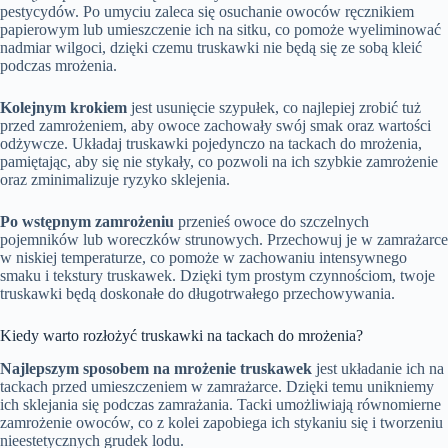
pestycydów. Po umyciu zaleca się osuchanie owoców ręcznikiem
papierowym lub umieszczenie ich na sitku, co pomoże wyeliminować
nadmiar wilgoci, dzięki czemu truskawki nie będą się ze sobą kleić
podczas mrożenia.
Kolejnym krokiem
jest usunięcie szypułek, co najlepiej zrobić tuż
przed zamrożeniem, aby owoce zachowały swój smak oraz wartości
odżywcze. Układaj truskawki pojedynczo na tackach do mrożenia,
pamiętając, aby się nie stykały, co pozwoli na ich szybkie zamrożenie
oraz zminimalizuje ryzyko sklejenia.
Po wstępnym zamrożeniu
przenieś owoce do szczelnych
pojemników lub woreczków strunowych. Przechowuj je w zamrażarce
w niskiej temperaturze, co pomoże w zachowaniu intensywnego
smaku i tekstury truskawek. Dzięki tym prostym czynnościom, twoje
truskawki będą doskonałe do długotrwałego przechowywania.
Kiedy warto rozłożyć truskawki na tackach do mrożenia?
Najlepszym sposobem na mrożenie truskawek
jest układanie ich na
tackach przed umieszczeniem w zamrażarce. Dzięki temu unikniemy
ich sklejania się podczas zamrażania. Tacki umożliwiają równomierne
zamrożenie owoców, co z kolei zapobiega ich stykaniu się i tworzeniu
nieestetycznych grudek lodu.