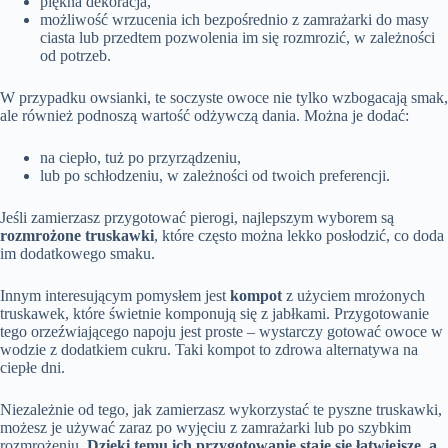
piękna dekoracja,
możliwość wrzucenia ich bezpośrednio z zamrażarki do masy
ciasta lub przedtem pozwolenia im się rozmrozić, w zależności
od potrzeb.
W przypadku owsianki, te soczyste owoce nie tylko wzbogacają smak,
ale również podnoszą wartość odżywczą dania. Można je dodać:
na ciepło, tuż po przyrządzeniu,
lub po schłodzeniu, w zależności od twoich preferencji.
Jeśli zamierzasz przygotować pierogi, najlepszym wyborem są
rozmrożone truskawki
, które często można lekko posłodzić, co doda
im dodatkowego smaku.
Innym interesującym pomysłem jest
kompot
z użyciem mrożonych
truskawek, które świetnie komponują się z jabłkami. Przygotowanie
tego orzeźwiającego napoju jest proste – wystarczy gotować owoce w
wodzie z dodatkiem cukru. Taki kompot to zdrowa alternatywa na
ciepłe dni.
Niezależnie od tego, jak zamierzasz wykorzystać te pyszne truskawki,
możesz je używać zaraz po wyjęciu z zamrażarki lub po szybkim
rozmrożeniu.
Dzięki temu ich przygotowanie staje się łatwiejsze, a