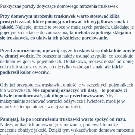
Praktyczne porady dotyczące domowego mrożenia truskawek
Przy domowym mrożeniu truskawek warto stosować kilka
prostych zasad, które pomogą zachować ich wyjątkowy smak i
jakość.
Najlepiej mrozić te owoce w mniejszych partiach, układając je
pojedynczo na tacce do zamrażania,
ta metoda zapobiega sklejaniu
się truskawek, co ułatwia ich późniejsze porcjowanie.
Przed zamrożeniem, upewnij się, że truskawki są dokładnie umyte
w zimnej wodzie.
Po osuszeniu należy usunąć szypułki, co zredukuje
nadmiar wilgoci w pojemnikach. Dodatkowo, możesz dodać odrobinę
cukru lub soku z cytryny, co nie tylko wzbogaci smak,
ale także
podkreśli kolor owoców.
Gdy już przygotujesz truskawki, umieść je w szczelnych pojemnikach
lub woreczkach.
Nie zapomnij oznaczyć ich datą – to pomoże ci
łatwiej monitorować, jak długo są przechowywane.
Aby
maksymalnie zachować wartości odżywcze i świeżość, mroź je w
najniższej temperaturze swojej zamrażarki.
Pamiętaj, że po rozmrożeniu truskawki warto spożyć od razu.
Należy unikać ich ponownego zamrażania, ponieważ to może
znacznie obniżyć jakość. Dzięki tym wskazówkom domowe mrożenie