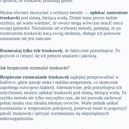
i sprawia, że truskawki pozostają jędrne.
Można również skorzystać z szybszej metody —
opłukać zamrożone
truskawki
pod zimną, bieżącą wodą. Dzięki temu proces będzie
szybszy, ale warto wiedzieć, że owoce mogą wówczas stracić nieco
swojej jędrności. Niezależnie od wybranej metody, pamiętaj, że po
rozmrożeniu truskawki tracą swoją strukturę, dlatego ich ponowne
zamrażanie nie jest zalecane.
Rozmrażaj tylko tyle truskawek
, ile faktycznie potrzebujesz. To
pozwoli ci cieszyć się ich pełnym smakiem i jakością.
Jak bezpiecznie rozmrażać truskawki?
Bezpieczne rozmrażanie truskawek
najlepiej przeprowadzać w
lodówce, gdzie panuje niska i stabilna temperatura, co skutecznie
zapobiega rozwojowi bakterii. Alternatywnie, jeśli potrzebujesz ich
natychmiast, możesz opłukać truskawki pod zimną, bieżącą wodą. Ta
szybka metoda nie tylko oszczędza czas, ale też pozwala zachować
pełnię smaku oraz idealną teksturę owoców. Warto jednak unikać
rozmrażania w temperaturze pokojowej, ponieważ może to pogorszyć
jakość truskawek i sprzyjać rozmnażaniu się niepożądanych
mikroorganizmów.