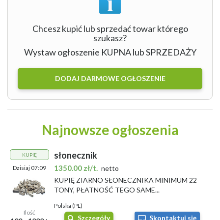
Chcesz kupić lub sprzedać towar którego
szukasz?
Wystaw ogłoszenie KUPNA lub SPRZEDAŻY
DODAJ DARMOWE OGŁOSZENIE
Najnowsze ogłoszenia
słonecznik
KUPIĘ
1350.00 zł/t.
Dzisiaj 07:09
netto
KUPIĘ ZIARNO SŁONECZNIKA MINIMUM 22
TONY, PŁATNOŚĆ TEGO SAME...
Polska (PL)
Ilość
Szczegóły
Skontaktuj się