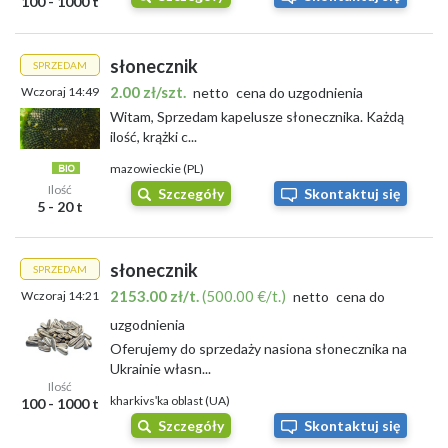
100 - 1000 t
słonecznik
SPRZEDAM
2.00 zł/szt.
Wczoraj 14:49
netto
cena do uzgodnienia
Witam, Sprzedam kapelusze słonecznika. Każdą
ilość, krążki c...
mazowieckie (PL)
Ilość
Szczegóły
Skontaktuj się
5 - 20 t
słonecznik
SPRZEDAM
2153.00 zł/t.
(500.00 €/t.)
Wczoraj 14:21
netto
cena do
uzgodnienia
Oferujemy do sprzedaży nasiona słonecznika na
Ukrainie własn...
Ilość
kharkivsʹka oblast (UA)
100 - 1000 t
Szczegóły
Skontaktuj się