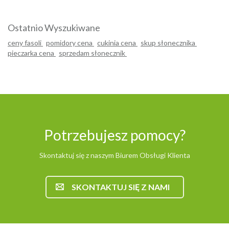
Ostatnio Wyszukiwane
ceny fasoli
pomidory cena
cukinia cena
skup słonecznika
pieczarka cena
sprzedam słonecznik
Potrzebujesz pomocy?
Skontaktuj się z naszym Biurem Obsługi Klienta
SKONTAKTUJ SIĘ Z NAMI