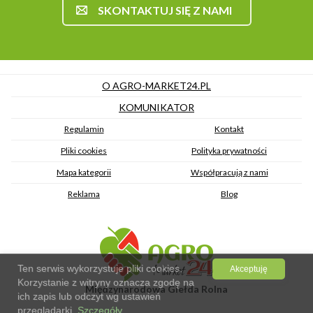
SKONTAKTUJ SIĘ Z NAMI
O AGRO-MARKET24.PL
KOMUNIKATOR
Regulamin
Kontakt
Pliki cookies
Polityka prywatności
Mapa kategorii
Współpracują z nami
Reklama
Blog
Ten serwis wykorzystuje pliki cookies.
Akceptuję
Korzystanie z witryny oznacza zgodę na
Międzynarodowa Giełda Rolna
ich zapis lub odczyt wg ustawień
przeglądarki.
Szczegóły