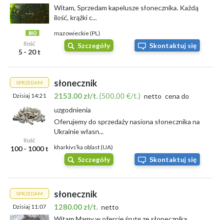
Witam, Sprzedam kapelusze słonecznika. Każdą
ilość, krążki c...
mazowieckie (PL)
Ilość
Szczegóły
Skontaktuj się
5 - 20 t
słonecznik
SPRZEDAM
2153.00 zł/t.
(500.00 €/t.)
Dzisiaj 14:21
netto
cena do
uzgodnienia
Oferujemy do sprzedaży nasiona słonecznika na
Ukrainie własn...
Ilość
kharkivsʹka oblast (UA)
100 - 1000 t
Szczegóły
Skontaktuj się
słonecznik
SPRZEDAM
1280.00 zł/t.
Dzisiaj 11:07
netto
Witam Mamy w ofercie śrutę ze słonecznika