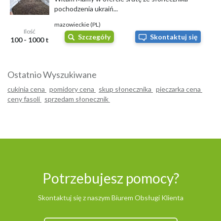
pochodzenia ukraiń...
mazowieckie (PL)
Ilość
Szczegóły
Skontaktuj się
100 - 1000 t
Ostatnio Wyszukiwane
cukinia cena
pomidory cena
skup słonecznika
pieczarka cena
ceny fasoli
sprzedam słonecznik
Potrzebujesz pomocy?
Skontaktuj się z naszym Biurem Obsługi Klienta