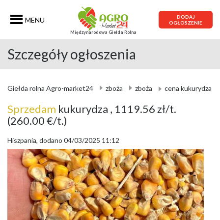
DODAJ
MENU
OGŁOSZENIE
Międzynarodowa Giełda Rolna
Szczegóły ogłoszenia
Giełda rolna Agro-market24
zboża
zboża
cena kukurydza
Sprzedam
kukurydza
, 1119.56 zł/t.
(260.00 €/t.)
Hiszpania, dodano 04/03/2025 11:12