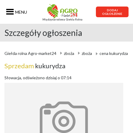
DODAJ
MENU
OGŁOSZENIE
Międzynarodowa Giełda Rolna
Szczegóły ogłoszenia
Giełda rolna Agro-market24
zboża
zboża
cena kukurydza
Sprzedam
kukurydza
Słowacja, odświeżono dzisiaj o 07:14