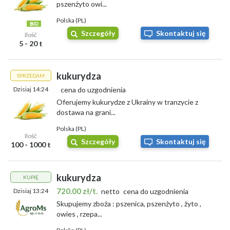
pszenżyto owi...
Polska (PL)
Szczegóły
Skontaktuj się
Ilość
5 - 20 t
kukurydza
SPRZEDAM
Dzisiaj 14:24
cena do uzgodnienia
Oferujemy kukurydze z Ukrainy w tranzycie z
dostawa na grani...
Polska (PL)
Ilość
Szczegóły
Skontaktuj się
100 - 1000 t
kukurydza
KUPIĘ
720.00 zł/t.
Dzisiaj 13:24
netto
cena do uzgodnienia
Skupujemy zboża : pszenica, pszenżyto , żyto ,
owies , rzepa...