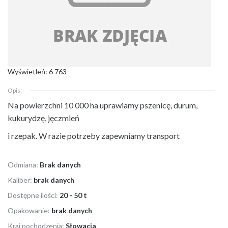
Wyświetleń: 6 763
Opis:
Na powierzchni 10 000 ha uprawiamy pszenicę, durum,
kukurydzę, jęczmień
i rzepak. W razie potrzeby zapewniamy transport
Odmiana:
Brak danych
Kaliber:
brak danych
Dostępne ilości:
20 - 50 t
Opakowanie:
brak danych
Kraj pochodzenia:
Słowacja