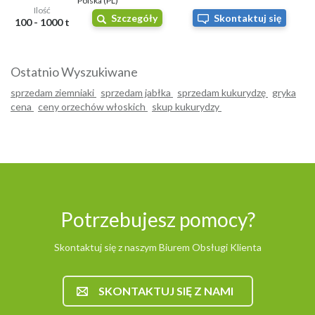
Polska (PL)
Ilość
Szczegóły
Skontaktuj się
100 - 1000 t
Ostatnio Wyszukiwane
sprzedam ziemniaki
sprzedam jabłka
sprzedam kukurydzę
gryka
cena
ceny orzechów włoskich
skup kukurydzy
Potrzebujesz pomocy?
Skontaktuj się z naszym Biurem Obsługi Klienta
SKONTAKTUJ SIĘ Z NAMI