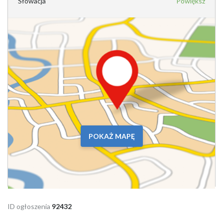
Słowacja
Powiększ
POKAŻ MAPĘ
ID ogłoszenia
92432