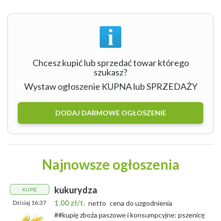
Chcesz kupić lub sprzedać towar którego
szukasz?
Wystaw ogłoszenie KUPNA lub SPRZEDAŻY
DODAJ DARMOWE OGŁOSZENIE
Najnowsze ogłoszenia
kukurydza
KUPIĘ
1.00 zł/t.
Dzisiaj 16:37
netto
cena do uzgodnienia
##kupię zboża paszowe i konsumpcyjne: pszenicę