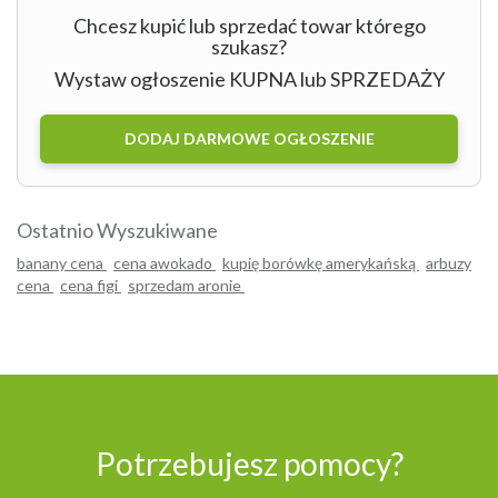
Chcesz kupić lub sprzedać towar którego
szukasz?
Wystaw ogłoszenie KUPNA lub SPRZEDAŻY
DODAJ DARMOWE OGŁOSZENIE
Ostatnio Wyszukiwane
banany cena
cena awokado
kupię borówkę amerykańską
arbuzy
cena
cena figi
sprzedam aronie
Potrzebujesz pomocy?