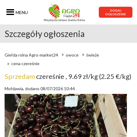
DODAJ
MENU
OGŁOSZENIE
Międzynarodowa Giełda Rolna
Szczegóły ogłoszenia
Giełda rolna Agro-market24
owoce
świeże
cena czereśnie
Sprzedam
czereśnie
, 9.69 zł/kg
(2.25 €/kg)
Mołdawia, dodano 08/07/2026 10:44