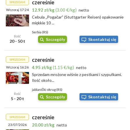
czereśnie
SPRZEDAM
12.92 zł/kg
(3.00 €/kg)
Wczoraj 17:24
netto
Cebula „Pogačar” (Stuttgarter Reisen) opakowanie
miękkie 10 ...
Serbia (RS)
Ilość
Szczegóły
Skontaktuj się
20 - 50 t
czereśnie
SPRZEDAM
4.95 zł/kg
(1.15 €/kg)
Wczoraj 16:26
netto
Sprzedam mrożone wiśnie z pestkami i szypułkami.
Ilość około...
jablanički okrug (RS)
Ilość
Szczegóły
Skontaktuj się
5 - 20 t
czereśnie
SPRZEDAM
20.00 zł/kg
23/07/2026
netto