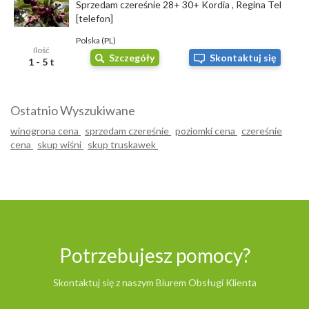
Sprzedam czereśnie 28+ 30+ Kordia , Regina Tel
[telefon]
Polska (PL)
Ilość
Szczegóły
Skontaktuj się
1 - 5 t
Ostatnio Wyszukiwane
winogrona cena
sprzedam czereśnie
poziomki cena
czereśnie
cena
skup wiśni
skup truskawek
Potrzebujesz pomocy?
Skontaktuj się z naszym Biurem Obsługi Klienta