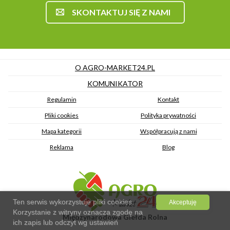
SKONTAKTUJ SIĘ Z NAMI
O AGRO-MARKET24.PL
KOMUNIKATOR
Regulamin
Kontakt
Pliki cookies
Polityka prywatności
Mapa kategorii
Współpracują z nami
Reklama
Blog
Ten serwis wykorzystuje pliki cookies.
Akceptuję
Korzystanie z witryny oznacza zgodę na
Międzynarodowa Giełda Rolna
ich zapis lub odczyt wg ustawień