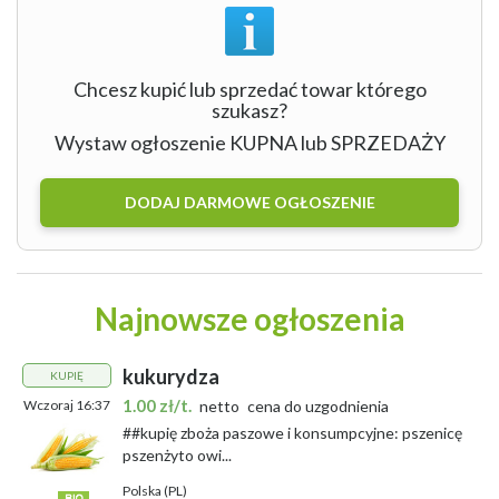
Chcesz kupić lub sprzedać towar którego
szukasz?
Wystaw ogłoszenie KUPNA lub SPRZEDAŻY
DODAJ DARMOWE OGŁOSZENIE
Najnowsze ogłoszenia
kukurydza
KUPIĘ
1.00 zł/t.
Wczoraj 16:37
netto
cena do uzgodnienia
##kupię zboża paszowe i konsumpcyjne: pszenicę
pszenżyto owi...
Polska (PL)