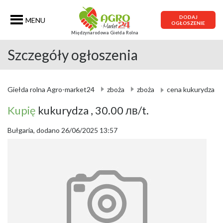
DODAJ
MENU
OGŁOSZENIE
Międzynarodowa Giełda Rolna
Szczegóły ogłoszenia
Giełda rolna Agro-market24
zboża
zboża
cena kukurydza
Kupię
kukurydza
, 30.00 лв/t.
Bułgaria, dodano 26/06/2025 13:57