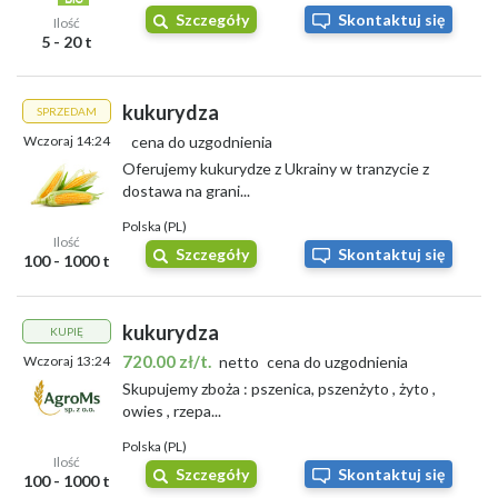
Szczegóły
Skontaktuj się
Ilość
5 - 20 t
kukurydza
SPRZEDAM
Wczoraj 14:24
cena do uzgodnienia
Oferujemy kukurydze z Ukrainy w tranzycie z
dostawa na grani...
Polska (PL)
Ilość
Szczegóły
Skontaktuj się
100 - 1000 t
kukurydza
KUPIĘ
720.00 zł/t.
Wczoraj 13:24
netto
cena do uzgodnienia
Skupujemy zboża : pszenica, pszenżyto , żyto ,
owies , rzepa...
Polska (PL)
Ilość
Szczegóły
Skontaktuj się
100 - 1000 t