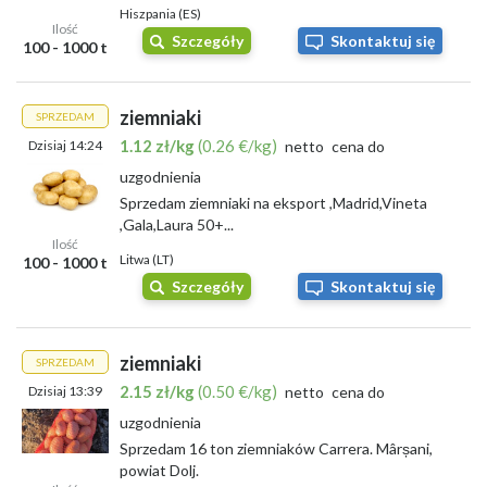
Hiszpania (ES)
Ilość
Szczegóły
Skontaktuj się
100 - 1000 t
ziemniaki
SPRZEDAM
1.12 zł/kg
(0.26 €/kg)
Dzisiaj 14:24
netto
cena do
uzgodnienia
Sprzedam ziemniaki na eksport ,Madrid,Vineta
,Gala,Laura 50+...
Ilość
Litwa (LT)
100 - 1000 t
Szczegóły
Skontaktuj się
ziemniaki
SPRZEDAM
2.15 zł/kg
(0.50 €/kg)
Dzisiaj 13:39
netto
cena do
uzgodnienia
Sprzedam 16 ton ziemniaków Carrera. Mârșani,
powiat Dolj.