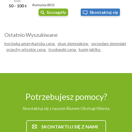
Ilość
Rumunia (RO)
50 - 100 t
Szczegóły
Skontaktuj się
Ostatnio Wyszukiwane
borówka amerykańska cena
skup ziemniaków
sprzedam ziemniaki
orzechy włoskie cena
truskawki cena
kupię jabłko
Potrzebujesz pomocy?
Skontaktuj się z naszym Biurem Obsługi Klienta
SKONTAKTUJ SIĘ Z NAMI