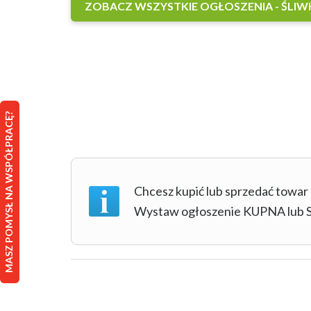
ZOBACZ WSZYSTKIE OGŁOSZENIA - ŚLIW
MASZ POMYSŁ NA WSPÓŁPRACĘ?
Chcesz kupić lub sprzedać towar
Wystaw ogłoszenie KUPNA lu