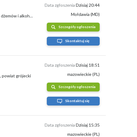
Data zgłoszenia
Dzisiaj 20:44
Mołdawia (MD)
W sprzedaży odmiany śliwek Stanley, Kabardinka, Lipotisu i inne. Do przetwarzania dżemów i alkoholu. Duże ilości. Pochodzenie Republika Mołd...
Szczegóły ogłoszenia
Skontaktuj się
Data zgłoszenia
Dzisiaj 18:51
mazowieckie (PL)
, powiat grójecki
Szczegóły ogłoszenia
Skontaktuj się
Data zgłoszenia
Dzisiaj 15:35
mazowieckie (PL)