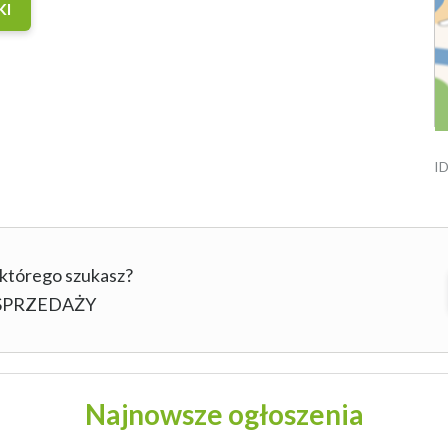
KI
ID
 którego szukasz?
b SPRZEDAŻY
Najnowsze ogłoszenia