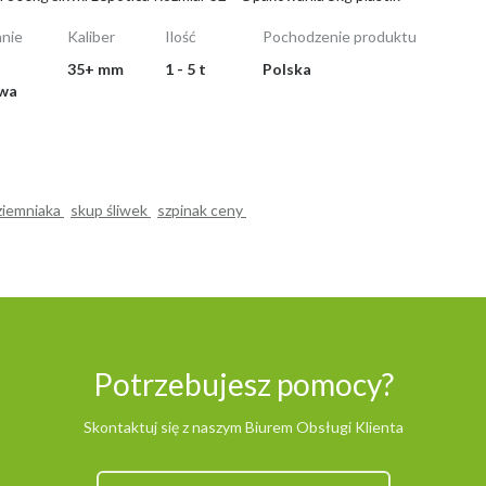
nie
Kaliber
Ilość
Pochodzenie produktu
a
35+ mm
1 - 5 t
Polska
owa
ziemniaka
skup śliwek
szpinak ceny
Potrzebujesz pomocy?
Skontaktuj się z naszym Biurem Obsługi Klienta