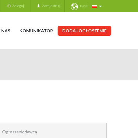
Zaloguj
Zarejestruj
Język
 NAS
KOMUNIKATOR
DODAJ OGŁOSZENIE
Ogłoszeniodawca