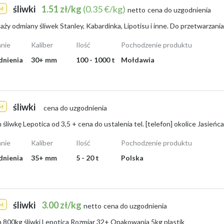
śliwki
1.51 zł/kg
(0.35 €/kg)
M
netto
cena do uzgodnienia
nie
Kaliber
Ilość
Pochodzenie produktu
dnienia
30+ mm
100 - 1000 t
Mołdawia
śliwki
M
cena do uzgodnienia
śliwkę Lepotica od 3,5 + cena do ustalenia tel. [telefon] okolice Jasieńca
nie
Kaliber
Ilość
Pochodzenie produktu
dnienia
35+ mm
5 - 20 t
Polska
śliwki
3.00 zł/kg
M
netto
cena do uzgodnienia
 800kg śliwki Lepotica Rozmiar 32+ Opakowania 5kg plastik