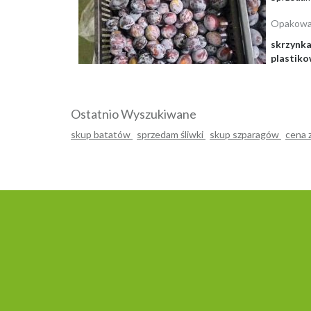
Opakowa
skrzynk
plastik
Ostatnio Wyszukiwane
skup batatów
sprzedam śliwki
skup szparagów
cena 