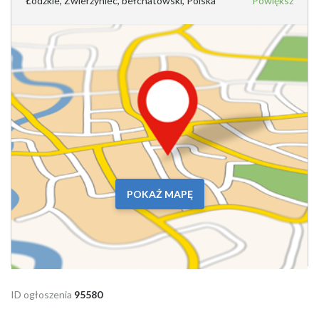
Łódzkie, Zwierzyniec, bełchatowski, Polska
Powiększ
POKAŻ MAPĘ
ID ogłoszenia
95580