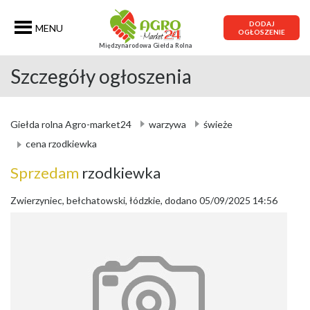
DODAJ
MENU
OGŁOSZENIE
Międzynarodowa Giełda Rolna
Szczegóły ogłoszenia
Giełda rolna Agro-market24
warzywa
świeże
cena rzodkiewka
Sprzedam
rzodkiewka
Zwierzyniec, bełchatowski, łódzkie, dodano 05/09/2025 14:56