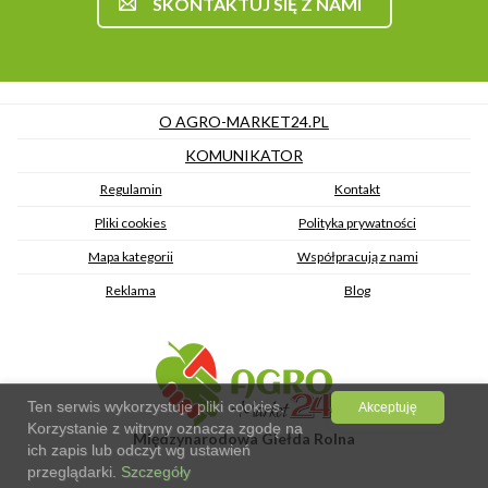
SKONTAKTUJ SIĘ Z NAMI
O AGRO-MARKET24.PL
KOMUNIKATOR
Regulamin
Kontakt
Pliki cookies
Polityka prywatności
Mapa kategorii
Współpracują z nami
Reklama
Blog
Ten serwis wykorzystuje pliki cookies.
Akceptuję
Korzystanie z witryny oznacza zgodę na
Międzynarodowa Giełda Rolna
ich zapis lub odczyt wg ustawień
przeglądarki.
Szczegóły