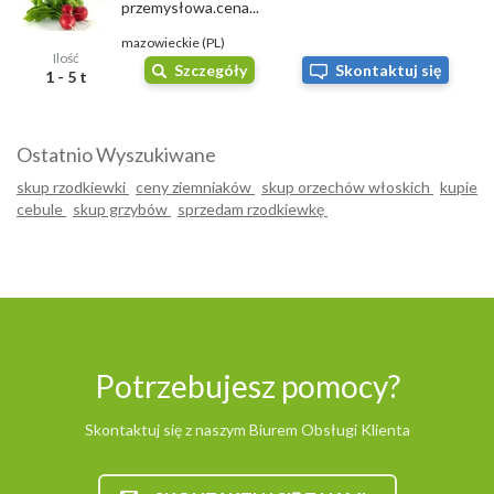
przemysłowa.cena...
mazowieckie (PL)
Ilość
Szczegóły
Skontaktuj się
1 - 5 t
Ostatnio Wyszukiwane
skup rzodkiewki
ceny ziemniaków
skup orzechów włoskich
kupie
cebule
skup grzybów
sprzedam rzodkiewkę
Potrzebujesz pomocy?
Skontaktuj się z naszym Biurem Obsługi Klienta