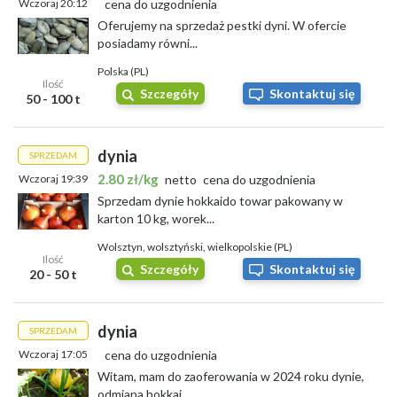
Wczoraj 20:12
cena do uzgodnienia
Oferujemy na sprzedaż pestki dyni. W ofercie
posiadamy równi...
Polska (PL)
Ilość
Szczegóły
Skontaktuj się
50 - 100 t
dynia
SPRZEDAM
2.80 zł/kg
Wczoraj 19:39
netto
cena do uzgodnienia
Sprzedam dynie hokkaido towar pakowany w
karton 10 kg, worek...
Wolsztyn, wolsztyński, wielkopolskie (PL)
Ilość
Szczegóły
Skontaktuj się
20 - 50 t
dynia
SPRZEDAM
Wczoraj 17:05
cena do uzgodnienia
Witam, mam do zaoferowania w 2024 roku dynie,
odmiana hokkai...