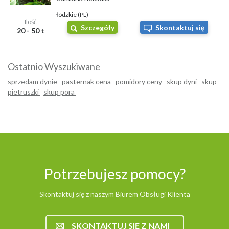
łódzkie (PL)
Ilość
Szczegóły
Skontaktuj się
20 - 50 t
Ostatnio Wyszukiwane
sprzedam dynie
pasternak cena
pomidory ceny
skup dyni
skup
pietruszki
skup pora
Potrzebujesz pomocy?
Skontaktuj się z naszym Biurem Obsługi Klienta
SKONTAKTUJ SIĘ Z NAMI