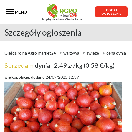
DODAJ
MENU
OGŁOSZENIE
Międzynarodowa Giełda Rolna
Szczegóły ogłoszenia
Giełda rolna Agro-market24
warzywa
świeże
cena dynia
Sprzedam
dynia
, 2.49 zł/kg
(0.58 €/kg)
wielkopolskie, dodano 24/09/2025 12:37