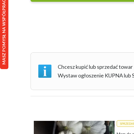
MASZ POMYSŁ NA WSPÓŁPRACĘ?
Chcesz kupić lub sprzedać towar
Wystaw ogłoszenie KUPNA lu
SPRZEDA
Mam do s