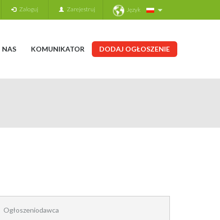
Zaloguj
Zarejestruj
Język
 NAS
KOMUNIKATOR
DODAJ OGŁOSZENIE
Ogłoszeniodawca