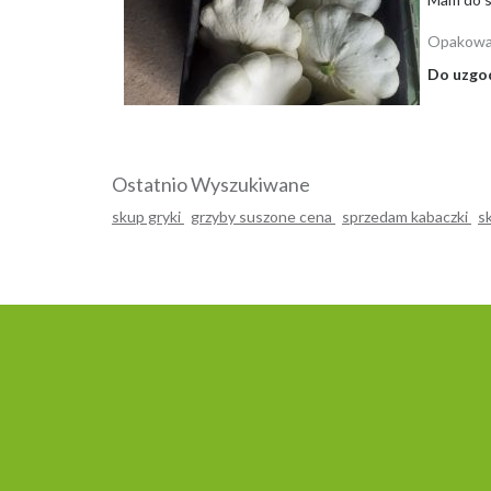
Opakowa
Do uzgo
Ostatnio Wyszukiwane
skup gryki
grzyby suszone cena
sprzedam kabaczki
s