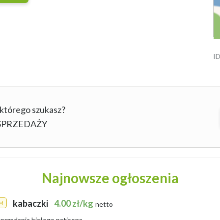
ID
 którego szukasz?
b SPRZEDAŻY
Najnowsze ogłoszenia
kabaczki
4.00 zł/kg
M
netto
przedania białego patisona