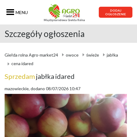
DODAJ
MENU
OGŁOSZENIE
Międzynarodowa Giełda Rolna
Szczegóły ogłoszenia
Giełda rolna Agro-market24
owoce
świeże
jabłka
cena idared
Sprzedam
jabłka idared
mazowieckie, dodano 08/07/2026 10:47