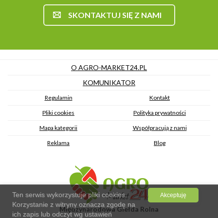
SKONTAKTUJ SIĘ Z NAMI
O AGRO-MARKET24.PL
KOMUNIKATOR
Regulamin
Kontakt
Pliki cookies
Polityka prywatności
Mapa kategorii
Współpracują z nami
Reklama
Blog
Ten serwis wykorzystuje pliki cookies.
Akceptuję
Korzystanie z witryny oznacza zgodę na
Międzynarodowa Giełda Rolna
ich zapis lub odczyt wg ustawień