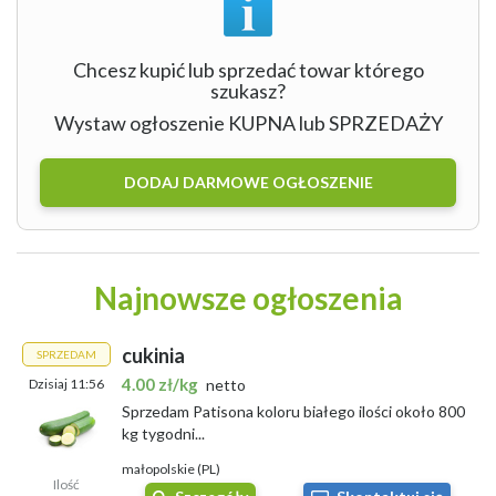
Chcesz kupić lub sprzedać towar którego
szukasz?
Wystaw ogłoszenie KUPNA lub SPRZEDAŻY
DODAJ DARMOWE OGŁOSZENIE
Najnowsze ogłoszenia
cukinia
SPRZEDAM
4.00 zł/kg
Dzisiaj 11:56
netto
Sprzedam Patisona koloru białego ilości około 800
kg tygodni...
małopolskie (PL)
Ilość