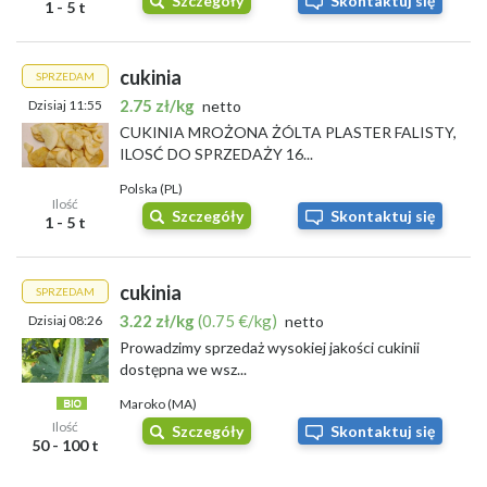
Szczegóły
Skontaktuj się
1 - 5 t
cukinia
SPRZEDAM
2.75 zł/kg
Dzisiaj 11:55
netto
CUKINIA MROŻONA ŻÓLTA PLASTER FALISTY,
ILOSĆ DO SPRZEDAŻY 16...
Polska (PL)
Ilość
Szczegóły
Skontaktuj się
1 - 5 t
cukinia
SPRZEDAM
3.22 zł/kg
(0.75 €/kg)
Dzisiaj 08:26
netto
Prowadzimy sprzedaż wysokiej jakości cukinii
dostępna we wsz...
Maroko (MA)
Ilość
Szczegóły
Skontaktuj się
50 - 100 t