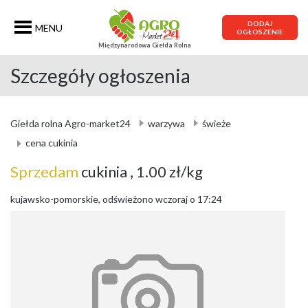
DODAJ
MENU
OGŁOSZENIE
Międzynarodowa Giełda Rolna
Szczegóły ogłoszenia
Giełda rolna Agro-market24
warzywa
świeże
cena cukinia
Sprzedam
cukinia
, 1.00 zł/kg
kujawsko-pomorskie, odświeżono wczoraj o 17:24