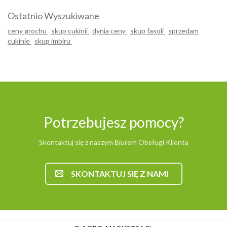
Ostatnio Wyszukiwane
ceny grochu
skup cukinii
dynia ceny
skup fasoli
sprzedam
cukinie
skup imbiru
Potrzebujesz pomocy?
Skontaktuj się z naszym Biurem Obsługi Klienta
SKONTAKTUJ SIĘ Z NAMI