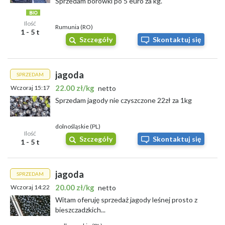
Sprzedam borówki po 5 euro za kg.
Ilość
Rumunia (RO)
1 - 5 t
Szczegóły
Skontaktuj się
jagoda
SPRZEDAM
22.00 zł/kg
Wczoraj 15:17
netto
Sprzedam jagody nie czyszczone 22zł za 1kg
dolnośląskie (PL)
Ilość
Szczegóły
Skontaktuj się
1 - 5 t
jagoda
SPRZEDAM
20.00 zł/kg
Wczoraj 14:22
netto
Witam oferuję sprzedaż jagody leśnej prosto z
bieszczadzkich...