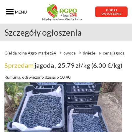
DODAJ
MENU
OGŁOSZENIE
Międzynarodowa Giełda Rolna
Szczegóły ogłoszenia
Giełda rolna Agro-market24
owoce
świeże
cena jagoda
Sprzedam
jagoda
, 25.79 zł/kg
(6.00 €/kg)
Rumunia, odświeżono dzisiaj o 10:40