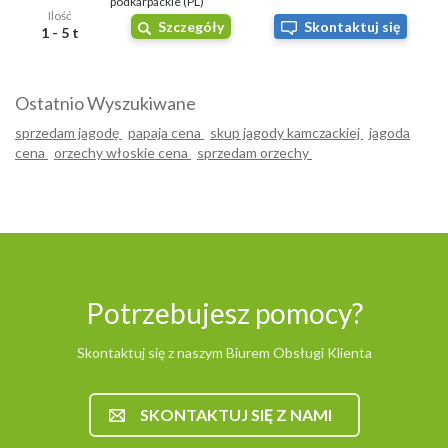
podkarpackie (PL)
Ilość
Szczegóły
Skontaktuj się
1 - 5 t
Ostatnio Wyszukiwane
sprzedam jagodę
papaja cena
skup jagody kamczackiej
jagoda
cena
orzechy włoskie cena
sprzedam orzechy
Potrzebujesz pomocy?
Skontaktuj się z naszym Biurem Obsługi Klienta
SKONTAKTUJ SIĘ Z NAMI