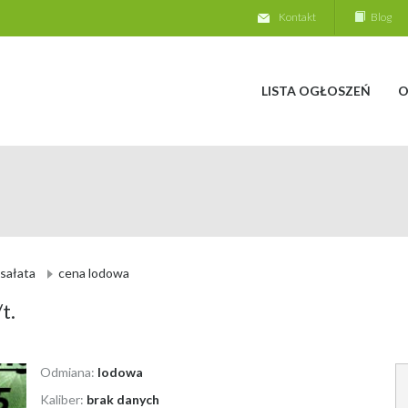
Kontakt
Blog
LISTA OGŁOSZEŃ
O
sałata
cena lodowa
t.
Odmiana:
lodowa
Kaliber:
brak danych