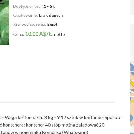
Dostępne ilości:
1 - 5 t
Opakowanie:
brak danych
Kraj pochodzenia:
Egipt
10.00 A$/t.
Cena:
netto
t - Waga kartonu:
7,5: 8 kg - 9:12 sztuk w kartonie - Sposób
ść kontenera: kontener 40 stóp można załadować 20
kartonów w pojemniku Komórka (Whats-app)