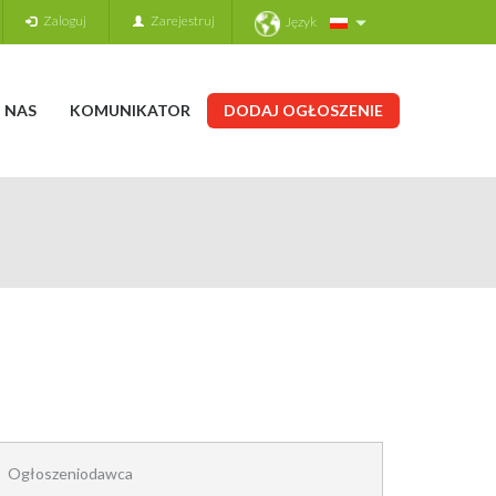
Zaloguj
Zarejestruj
Język
 NAS
KOMUNIKATOR
DODAJ OGŁOSZENIE
Ogłoszeniodawca