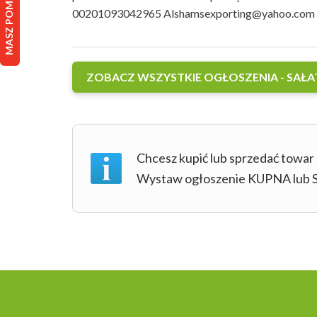
00201093042965
Alshamsexporting@yahoo.com
ZOBACZ WSZYSTKIE OGŁOSZENIA - SAŁA
Chcesz kupić lub sprzedać towar
Wystaw ogłoszenie KUPNA lu