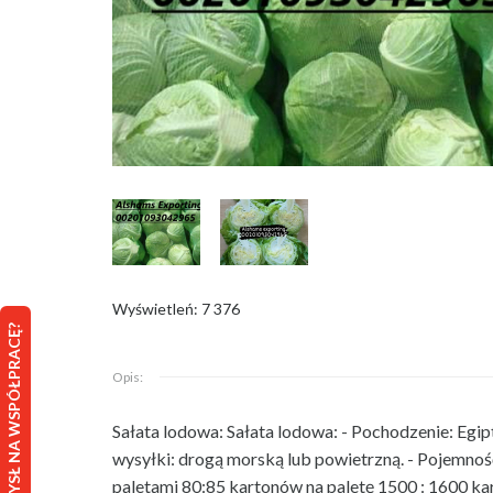
Wyświetleń: 7 376
MASZ POMYSŁ NA WSPÓŁPRACĘ?
Opis:
Sałata lodowa: Sałata lodowa: - Pochodzenie: Egip
wysyłki: drogą morską lub powietrzną. - Pojemno
paletami 80:85 kartonów na paletę 1500 : 1600 