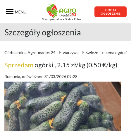
DODAJ
MENU
OGŁOSZENIE
Międzynarodowa Giełda Rolna
Szczegóły ogłoszenia
Giełda rolna Agro-market24
warzywa
świeże
cena ogórki
Sprzedam
ogórki
, 2.15 zł/kg
(0.50 €/kg)
Rumunia, odświeżono 31/03/2026 09:28