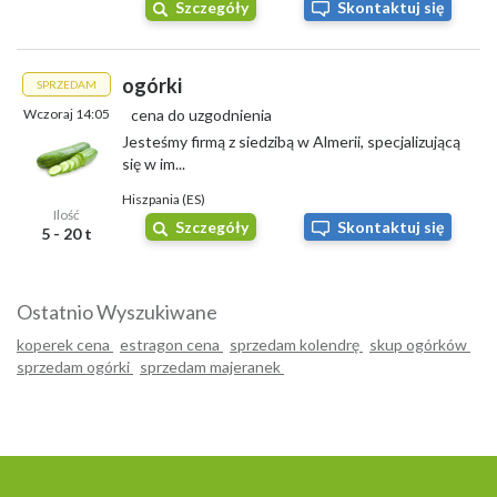
Szczegóły
Skontaktuj się
ogórki
SPRZEDAM
Wczoraj 14:05
cena do uzgodnienia
Jesteśmy firmą z siedzibą w Almerii, specjalizującą
się w im...
Hiszpania (ES)
Ilość
Szczegóły
Skontaktuj się
5 - 20 t
Ostatnio Wyszukiwane
koperek cena
estragon cena
sprzedam kolendrę
skup ogórków
sprzedam ogórki
sprzedam majeranek