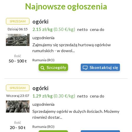
Najnowsze ogłoszenia
ogórki
SPRZEDAM
2.15 zł/kg
(0.50 €/kg)
Dzisiaj 06:15
netto
cena do
uzgodnienia
Zajmujemy się sprzedażą hurtową ogórków
rumuńskich - w dowol...
Ilość
Rumunia (RO)
50 - 100 t
Szczegóły
Skontaktuj się
ogórki
SPRZEDAM
1.29 zł/kg
(0.30 €/kg)
Wczoraj 23:07
netto
cena do
uzgodnienia
Sprzedajemy ogórki w dużych ilościach. Możemy
również dostar...
Ilość
Rumunia (RO)
20 - 50 t