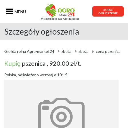
DODAJ
MENU
OGŁOSZENIE
Międzynarodowa Giełda Rolna
Szczegóły ogłoszenia
Giełda rolna Agro-market24
zboża
zboża
cena pszenica
Kupię
pszenica
, 920.00 zł/t.
Polska, odświeżono wczoraj o 10:15