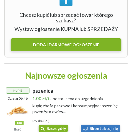
Chcesz kupić lub sprzedać towar którego
szukasz?
Wystaw ogłoszenie KUPNA lub SPRZEDAŻY
DODAJ DARMOWE OGŁOSZENIE
Najnowsze ogłoszenia
pszenica
KUPIĘ
1.00 zł/t.
Dzisiaj 06:46
netto
cena do uzgodnienia
kupię zboża paszowe i konsumpcyjne: pszenicę
pszenżyto owies...
Polska (PL)
Szczegóły
Skontaktuj się
Ilość