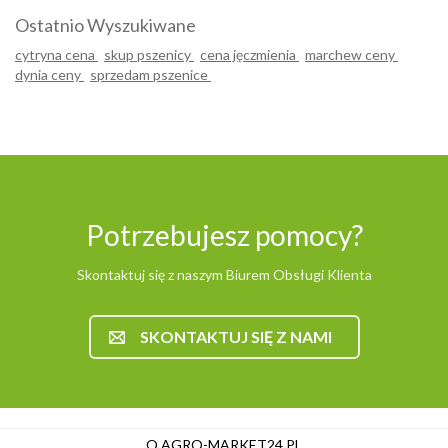
Ostatnio Wyszukiwane
cytryna cena
skup pszenicy
cena jęczmienia
marchew ceny
dynia ceny
sprzedam pszenice
Potrzebujesz pomocy?
Skontaktuj się z naszym Biurem Obsługi Klienta
SKONTAKTUJ SIĘ Z NAMI
O AGRO-MARKET24.PL