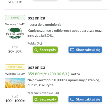
20 - 50 t
pszenica
KUPIĘ
Wczoraj 16:42
cena do uzgodnienia
Kupię pszenice z odbiorem z gospodarstwa oraz
inne zboża BOB...
Polska (PL)
Ilość
Szczegóły
Skontaktuj się
20 - 50 t
pszenica
SPRZEDAM
859.80 zł/t.
(200.00 €/t.)
Wczoraj 13:39
netto
Na powierzchni 10 000 ha uprawiamy pszenicę,
durum, kukurydz...
západné slovensko (SK)
Ilość
Szczegóły
Skontaktuj się
100 - 1000 t