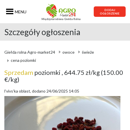
DODAJ
MENU
OGŁOSZENIE
Międzynarodowa Giełda Rolna
Szczegóły ogłoszenia
Giełda rolna Agro-market24
owoce
świeże
cena poziomki
Sprzedam
poziomki
, 644.75 zł/kg
(150.00
€/kg)
lʹvivsʹka oblast, dodano 24/06/2025 14:05