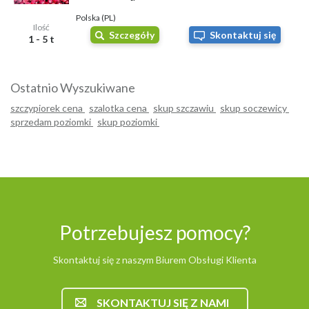
Polska (PL)
Ilość
Szczegóły
Skontaktuj się
1 - 5 t
Ostatnio Wyszukiwane
szczypiorek cena
szalotka cena
skup szczawiu
skup soczewicy
sprzedam poziomki
skup poziomki
Potrzebujesz pomocy?
Skontaktuj się z naszym Biurem Obsługi Klienta
SKONTAKTUJ SIĘ Z NAMI