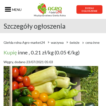
DODAJ
MENU
OGŁOSZENIE
Międzynarodowa Giełda Rolna
Szczegóły ogłoszenia
Giełda rolna Agro-market24
warzywa
świeże
cena inne
Kupię
inne
, 0.21 zł/kg
(0.05 €/kg)
Węgry, dodano 23/07/2021 05:03