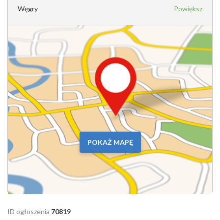
Węgry
Powiększ
POKAŻ MAPĘ
ID ogłoszenia
70819