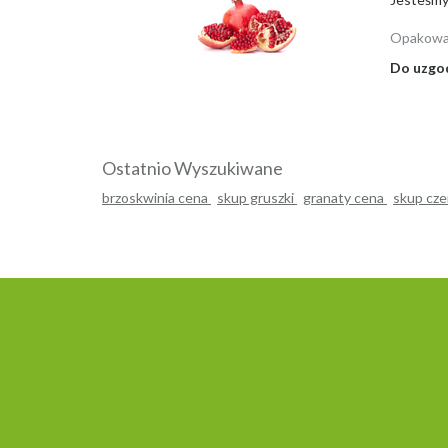
Opakowa
Do uzgo
Ostatnio Wyszukiwane
brzoskwinia cena
skup gruszki
granaty cena
skup cze