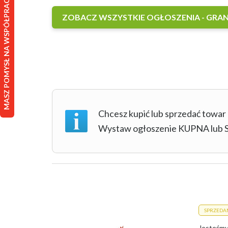
MASZ POMYSŁ NA WSPÓŁPRACĘ?
ZOBACZ WSZYSTKIE OGŁOSZENIA - GRA
Chcesz kupić lub sprzedać towar
Wystaw ogłoszenie KUPNA lu
SPRZEDA