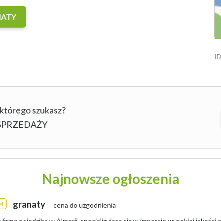
NATY
ID
 którego szukasz?
b SPRZEDAŻY
Najnowsze ogłoszenia
granaty
M
cena do uzgodnienia