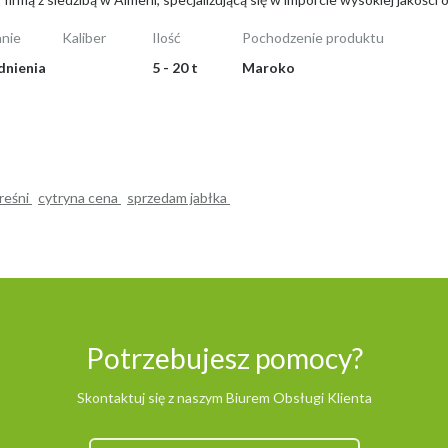
nie
Kaliber
Ilość
Pochodzenie produktu
dnienia
5 - 20 t
Maroko
reśni
cytryna cena
sprzedam jabłka
Potrzebujesz pomocy?
Skontaktuj się z naszym Biurem Obsługi Klienta