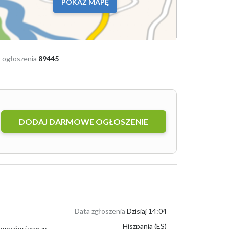
POKAŻ MAPĘ
 ogłoszenia
89445
DODAJ DARMOWE OGŁOSZENIE
Data zgłoszenia
Dzisiaj 14:04
Hiszpania (ES)
Jesteśmy firmą z siedzibą w Almerii, specjalizującą się w imporcie wysokiej jakości owoców i warzyw z Maroka, Egiptu i Turcji oraz w ich dys...