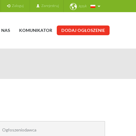
Zaloguj
Zarejestruj
Język
 NAS
KOMUNIKATOR
DODAJ OGŁOSZENIE
Ogłoszeniodawca