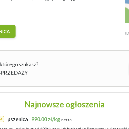
NICA
ID
 którego szukasz?
b SPRZEDAŻY
Najnowsze ogłoszenia
pszenica
990.00 zł/kg
M
netto