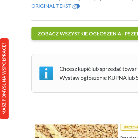
ORIGINAL TEKST
ZOBACZ WSZYSTKIE OGŁOSZENIA - PSZE
MASZ POMYSŁ NA WSPÓŁPRACĘ?
Chcesz kupić lub sprzedać towar
Wystaw ogłoszenie KUPNA lu
SPRZEDA