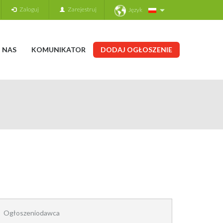
Zaloguj
Zarejestruj
Język
 NAS
KOMUNIKATOR
DODAJ OGŁOSZENIE
Ogłoszeniodawca