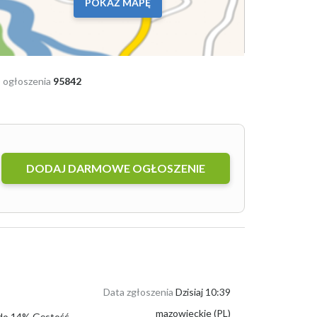
POKAŻ MAPĘ
 ogłoszenia
95842
DODAJ DARMOWE OGŁOSZENIE
Data zgłoszenia
Dzisiaj 10:39
mazowieckie (PL)
Przenica pazowa - tylko hurt od 100t luzem lub big bagi 1t Parametry: wilgotność do 14% Gęstość min 72kg/hl Zanieczyszczenie zbożem do 6% (w...