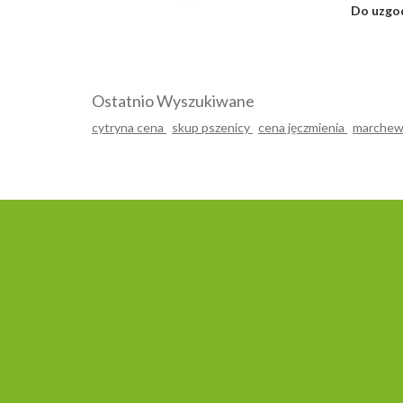
Do uzgo
Ostatnio Wyszukiwane
cytryna cena
skup pszenicy
cena jęczmienia
marchew