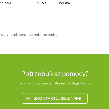
dnienia
1 - 5 t
Polska
 ceny
dynia ceny
sprzedam pszenice
Potrzebujesz pomocy?
Skontaktuj się z naszym Biurem Obsługi Klienta
SKONTAKTUJ SIĘ Z NAMI