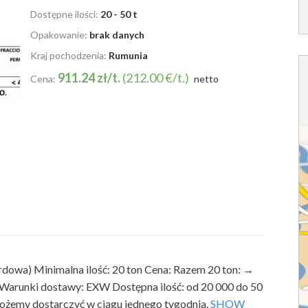
Dostępne ilości:
20 - 50 t
Opakowanie:
brak danych
Kraj pochodzenia:
Rumunia
911.24 zł/t.
(212.00 €/t.)
Cena:
netto
wa) Minimalna ilość: 20 ton
Cena: Razem 20 ton: →
arunki dostawy: EXW Dostępna ilość: od 20 000 do 50
 możemy dostarczyć w ciągu jednego tygodnia.
SHOW