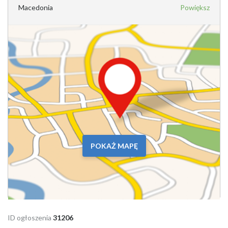
Macedonia
Powiększ
POKAŻ MAPĘ
ID ogłoszenia
31206