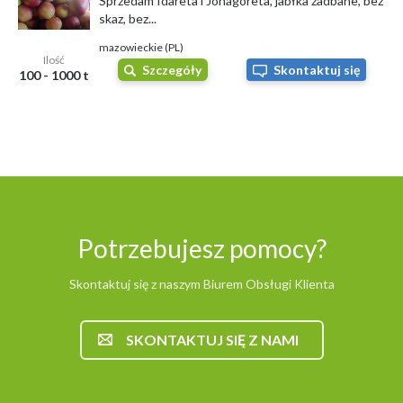
Sprzedam Idareta i Jonagoreta, jabłka zadbane, bez
skaz, bez...
mazowieckie (PL)
Ilość
Szczegóły
Skontaktuj się
100 - 1000 t
Potrzebujesz pomocy?
Skontaktuj się z naszym Biurem Obsługi Klienta
SKONTAKTUJ SIĘ Z NAMI