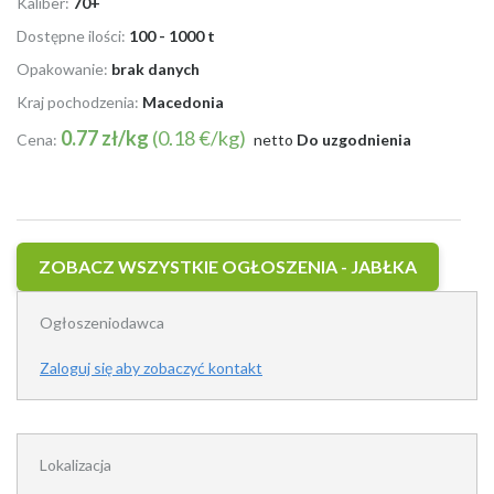
Kaliber:
70+
Dostępne ilości:
100 - 1000 t
Opakowanie:
brak danych
Kraj pochodzenia:
Macedonia
0.77 zł/kg
(0.18 €/kg)
Cena:
netto
Do uzgodnienia
ZOBACZ WSZYSTKIE OGŁOSZENIA - JABŁKA
Ogłoszeniodawca
Zaloguj się aby zobaczyć kontakt
Lokalizacja