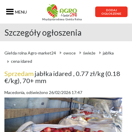
DODAJ
MENU
OGŁOSZENIE
Międzynarodowa Giełda Rolna
Szczegóły ogłoszenia
Giełda rolna Agro-market24
owoce
świeże
jabłka
cena idared
Sprzedam
jabłka idared
, 0.77 zł/kg
(0.18
€/kg)
, 70+ mm
Macedonia, odświeżono 26/02/2026 17:47