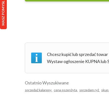
Chcesz kupić lub sprzedać towar
Wystaw ogłoszenie KUPNA lu
Ostatnio Wyszukiwane
sprzedaż kalarepy
cena pszenżyta
sprzedam ryż
skup