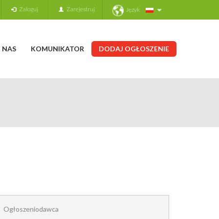
Zaloguj
Zarejestruj
Język
 NAS
KOMUNIKATOR
DODAJ OGŁOSZENIE
Ogłoszeniodawca