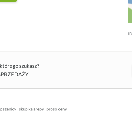
ID
 którego szukasz?
b SPRZEDAŻY
 pszenicy
skup kalarepy
proso ceny