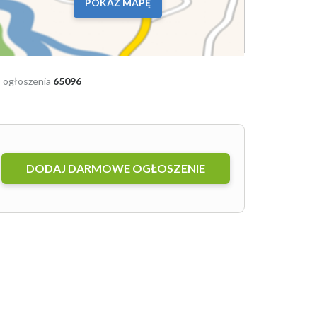
POKAŻ MAPĘ
 ogłoszenia
65096
DODAJ DARMOWE OGŁOSZENIE