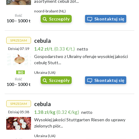
asortyment cebuli żół...
noord-brabant (NL)
Ilość
Szczegóły
Skontaktuj się
100 - 1000 t
cebula
SPRZEDAM
1.42 zł/t.
(0.33 €/t.)
Dzisiaj 07:19
netto
Gospodarstwo z Ukrainy oferuje wysokiej jakości
cebulę Stutt...
Ukraina (UA)
Ilość
Szczegóły
Skontaktuj się
100 - 1000 t
cebula
SPRZEDAM
1.38 zł/kg
(0.32 €/kg)
Dzisiaj 05:38
netto
Wysokiej jakości Stuttgarten Riesen do uprawy
zielonych piór...
Ukraina (UA)