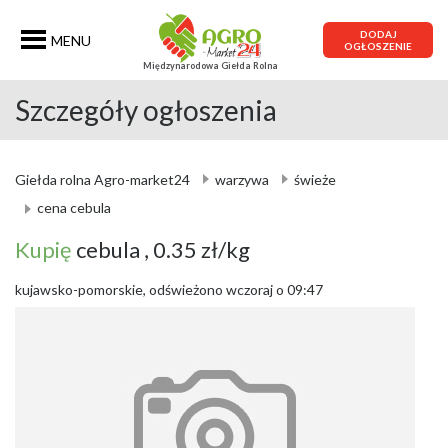
DODAJ
MENU
OGŁOSZENIE
Międzynarodowa Giełda Rolna
Szczegóły ogłoszenia
Giełda rolna Agro-market24
warzywa
świeże
cena cebula
Kupię
cebula
, 0.35 zł/kg
kujawsko-pomorskie, odświeżono wczoraj o 09:47