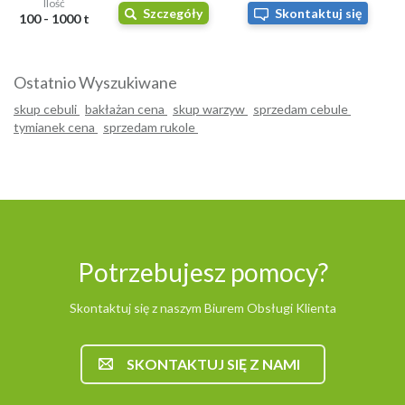
Ilość
Szczegóły
Skontaktuj się
100 - 1000 t
Ostatnio Wyszukiwane
skup cebuli
bakłażan cena
skup warzyw
sprzedam cebule
tymianek cena
sprzedam rukole
Potrzebujesz pomocy?
Skontaktuj się z naszym Biurem Obsługi Klienta
SKONTAKTUJ SIĘ Z NAMI