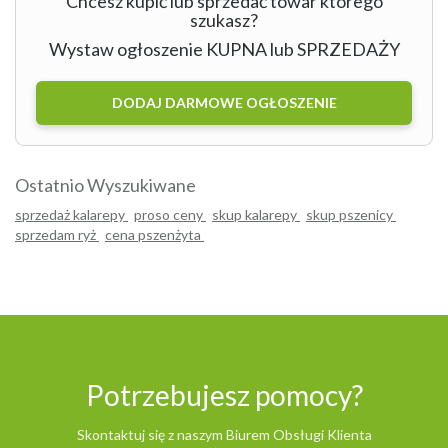
Chcesz kupić lub sprzedać towar którego
szukasz?
Wystaw ogłoszenie KUPNA lub SPRZEDAŻY
DODAJ DARMOWE OGŁOSZENIE
Ostatnio Wyszukiwane
sprzedaż kalarepy
proso ceny
skup kalarepy
skup pszenicy
sprzedam ryż
cena pszenżyta
Potrzebujesz pomocy?
Skontaktuj się z naszym Biurem Obsługi Klienta