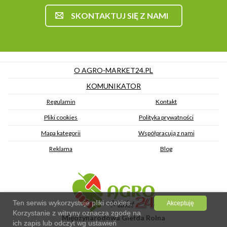
SKONTAKTUJ SIĘ Z NAMI
O AGRO-MARKET24.PL
KOMUNIKATOR
Regulamin
Kontakt
Pliki cookies
Polityka prywatności
Mapa kategorii
Współpracują z nami
Reklama
Blog
Ten serwis wykorzystuje pliki cookies.
Akceptuję
Korzystanie z witryny oznacza zgodę na
Międzynarodowa Giełda Rolna
ich zapis lub odczyt wg ustawień