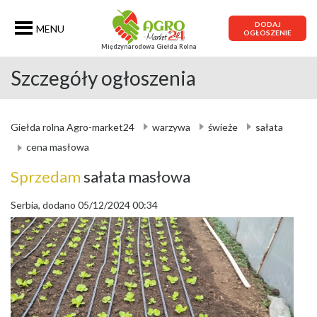
DODAJ
MENU
OGŁOSZENIE
Międzynarodowa Giełda Rolna
Szczegóły ogłoszenia
Giełda rolna Agro-market24
warzywa
świeże
sałata
cena masłowa
Sprzedam
sałata masłowa
Serbia, dodano 05/12/2024 00:34