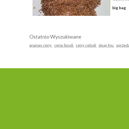
big bag
Ostatnio Wyszukiwane
ananas ceny
cena fasoli
ceny cebuli
skup lnu
sprzed