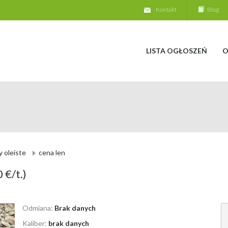
Kontakt
Blog
LISTA OGŁOSZEŃ
O
y oleiste
cena len
 €/t.)
Odmiana:
Brak danych
Kaliber:
brak danych