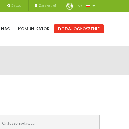
Zaloguj
Zarejestruj
Język
 NAS
KOMUNIKATOR
DODAJ OGŁOSZENIE
Ogłoszeniodawca