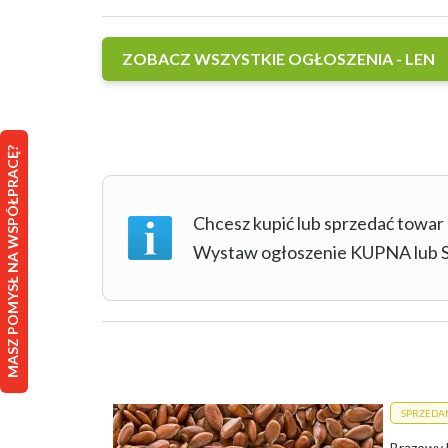
ZOBACZ WSZYSTKIE OGŁOSZENIA - LEN
MASZ POMYSŁ NA WSPÓŁPRACĘ?
Chcesz kupić lub sprzedać towar
Wystaw ogłoszenie KUPNA lu
SPRZEDA