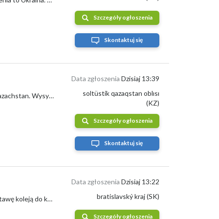
Szczegóły ogłoszenia
Skontaktuj się
Data zgłoszenia
Dzisiaj 13:39
soltüstik qazaqstan oblısı
Grupa firm ExportGrain eksportuje siemię lniane pochodzenia Kazachstan, FCA Kazachstan. Wysyłka transportem samochodowym i kolejowym. Zdjęci...
(KZ)
Szczegóły ogłoszenia
Skontaktuj się
Data zgłoszenia
Dzisiaj 13:22
bratislavský kraj (SK)
Oferujemy do sprzedaży na Ukrainie własną produkcję kukurydzy. Rozważamy dostawę koleją do krajów UE.
Szczegóły ogłoszenia