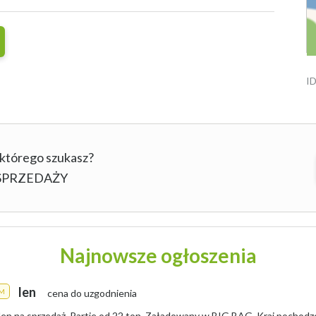
ID
 którego szukasz?
b SPRZEDAŻY
Najnowsze ogłoszenia
len
M
cena do uzgodnienia