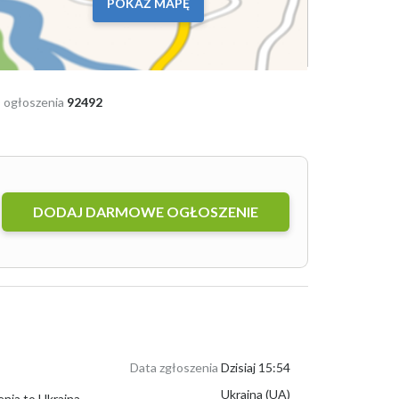
POKAŻ MAPĘ
 ogłoszenia
92492
DODAJ DARMOWE OGŁOSZENIE
Data zgłoszenia
Dzisiaj 15:54
Ukraina (UA)
Brązowy len na sprzedaż. Partie od 22 ton. Załadowany w BIG BAG. Kraj pochodzenia to Ukraina. Możliwe stałe dostawy do 500 ton miesięcznie. ...