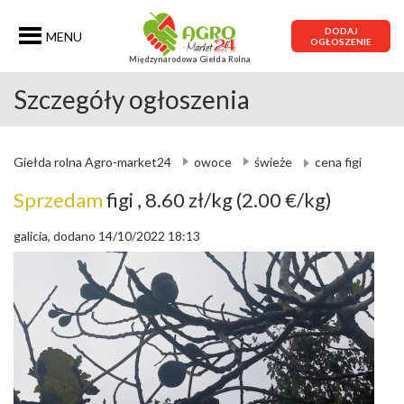
DODAJ
MENU
OGŁOSZENIE
Międzynarodowa Giełda Rolna
Szczegóły ogłoszenia
Giełda rolna Agro-market24
owoce
świeże
cena figi
Sprzedam
figi
, 8.60 zł/kg
(2.00 €/kg)
galicia, dodano 14/10/2022 18:13