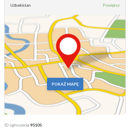
Uzbekistan
Powiększ
POKAŻ MAPĘ
ID ogłoszenia
95105