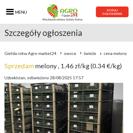
DODAJ
MENU
OGŁOSZENIE
Międzynarodowa Giełda Rolna
Szczegóły ogłoszenia
Giełda rolna Agro-market24
owoce
świeże
cena melony
Sprzedam
melony
, 1.46 zł/kg
(0.34 €/kg)
Uzbekistan, odświeżono 28/08/2025 17:57