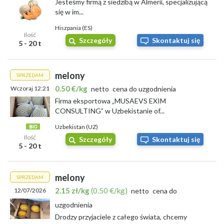
Jesteśmy firmą z siedzibą w Almerii, specjalizującą
się w im...
Hiszpania (ES)
Ilość
Szczegóły
Skontaktuj się
5 - 20 t
melony
SPRZEDAM
0.50 €/kg
Wczoraj 12:21
netto
cena do uzgodnienia
Firma eksportowa „MUSAEVS EXIM
CONSULTING” w Uzbekistanie of...
Uzbekistan (UZ)
Ilość
Szczegóły
Skontaktuj się
5 - 20 t
melony
SPRZEDAM
2.15 zł/kg
(0.50 €/kg)
12/07/2026
netto
cena do
uzgodnienia
Drodzy przyjaciele z całego świata, chcemy