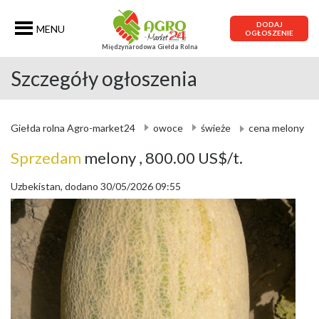
DODAJ
MENU
OGŁOSZENIE
Międzynarodowa Giełda Rolna
Szczegóły ogłoszenia
Giełda rolna Agro-market24
owoce
świeże
cena melony
Sprzedam
melony
, 800.00 US$/t.
Uzbekistan, dodano 30/05/2026 09:55