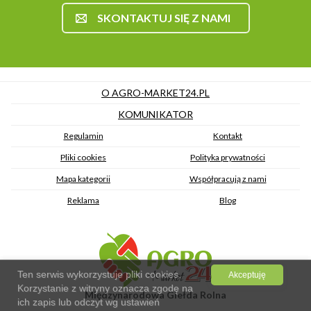
SKONTAKTUJ SIĘ Z NAMI
O AGRO-MARKET24.PL
KOMUNIKATOR
Regulamin
Kontakt
Pliki cookies
Polityka prywatności
Mapa kategorii
Współpracują z nami
Reklama
Blog
Ten serwis wykorzystuje pliki cookies.
Akceptuję
Korzystanie z witryny oznacza zgodę na
Międzynarodowa Giełda Rolna
ich zapis lub odczyt wg ustawień