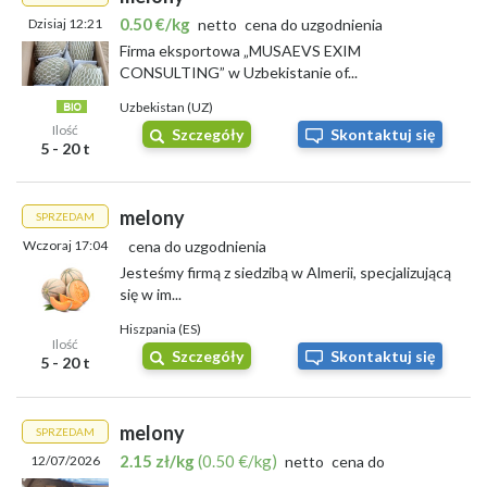
0.50 €/kg
Dzisiaj 12:21
netto
cena do uzgodnienia
Firma eksportowa „MUSAEVS EXIM
CONSULTING” w Uzbekistanie of...
Uzbekistan (UZ)
Ilość
Szczegóły
Skontaktuj się
5 - 20 t
melony
SPRZEDAM
Wczoraj 17:04
cena do uzgodnienia
Jesteśmy firmą z siedzibą w Almerii, specjalizującą
się w im...
Hiszpania (ES)
Ilość
Szczegóły
Skontaktuj się
5 - 20 t
melony
SPRZEDAM
2.15 zł/kg
(0.50 €/kg)
12/07/2026
netto
cena do