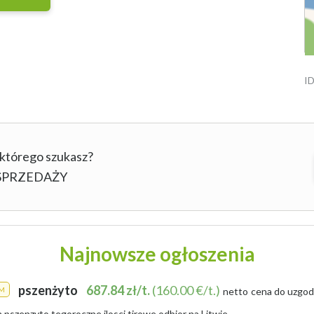
ID
 którego szukasz?
b SPRZEDAŻY
Najnowsze ogłoszenia
pszenżyto
687.84 zł/t.
(160.00 €/t.)
M
netto
cena do uzgod
pszenzyto tegoroczne,ilosci tirowe,odbior na Litwie