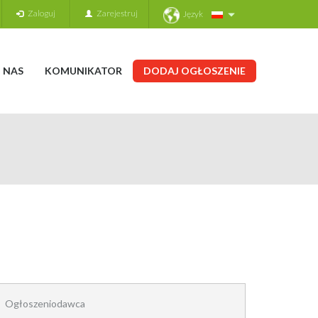
Zaloguj
Zarejestruj
Język
 NAS
KOMUNIKATOR
DODAJ OGŁOSZENIE
Ogłoszeniodawca