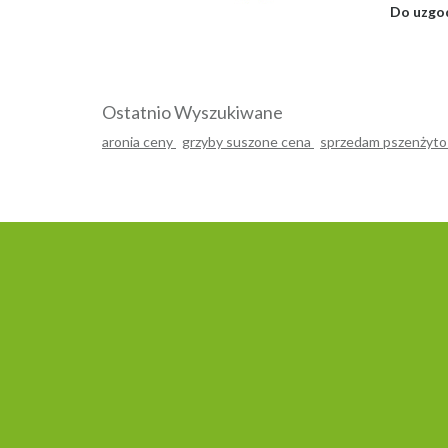
Do uzgo
Ostatnio Wyszukiwane
aronia ceny
grzyby suszone cena
sprzedam pszenżyt