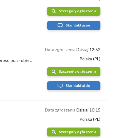
Szczegóły ogłoszenia
Skontaktuj się
Data zgłoszenia
Dzisiaj 12:52
Polska (PL)
##kupię zboża paszowe i konsumpcyjne: pszenicę pszenżyto owies żyto jęczmień proso oraz łubin słodki i gorzki, bobik, groch, kukurydzę (such...
Szczegóły ogłoszenia
Skontaktuj się
Data zgłoszenia
Dzisiaj 10:15
Polska (PL)
Szczegóły ogłoszenia