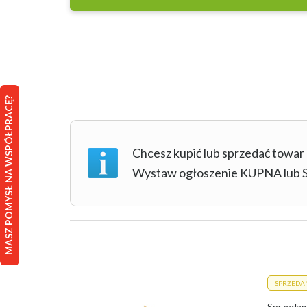
MASZ POMYSŁ NA WSPÓŁPRACĘ?
Chcesz kupić lub sprzedać towar
Wystaw ogłoszenie KUPNA lu
SPRZEDA
Sprzedam 