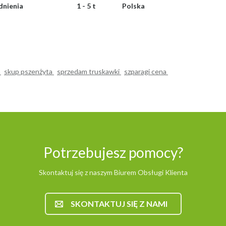
dnienia
1 - 5 t
Polska
o
skup pszenżyta
sprzedam truskawki
szparagi cena
Potrzebujesz pomocy?
Skontaktuj się z naszym Biurem Obsługi Klienta
SKONTAKTUJ SIĘ Z NAMI