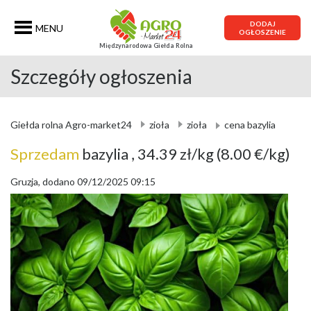
DODAJ
MENU
OGŁOSZENIE
Międzynarodowa Giełda Rolna
Szczegóły ogłoszenia
Giełda rolna Agro-market24
zioła
zioła
cena bazylia
Sprzedam
bazylia
, 34.39 zł/kg
(8.00 €/kg)
Gruzja, dodano 09/12/2025 09:15