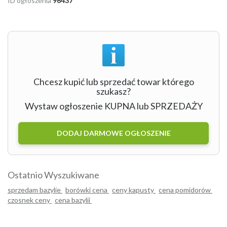
ID ogłoszenia
96437
Chcesz kupić lub sprzedać towar którego
szukasz?
Wystaw ogłoszenie KUPNA lub SPRZEDAŻY
DODAJ DARMOWE OGŁOSZENIE
Ostatnio Wyszukiwane
sprzedam bazylie
borówki cena
ceny kapusty
cena pomidorów
czosnek ceny
cena bazylii